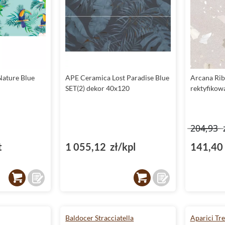
ature Blue
APE Ceramica Lost Paradise Blue
Arcana Rib
SET(2) dekor 40x120
rektyfikow
204,93
t
1 055,12 zł/kpl
141,40 
Baldocer Stracciatella
Aparici Tr