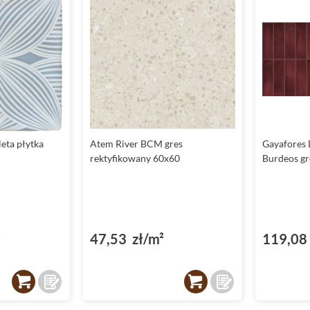
eta płytka
Atem River BCM gres
Gayafores 
rektyfikowany 60x60
Burdeos gr
²
47,53 zł/m²
119,08 