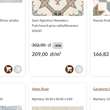
ilver płytka
Sant Agostino Newdeco
Nanda Anda
Patchwork gres rektyfikowany
60x60
302,90
zł
-31%
²
209,00 zł/m²
166,82 
Atem River
Gayafores 
00
Wymiary: 60.00 x 60.00 x 0.80
Wymiary: 32.