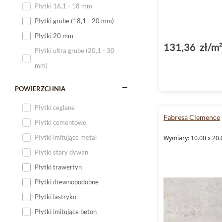
Płytki 16,1 - 18 mm
Płytki 120x60
Płytki grube (18,1 - 20 mm)
Płytki 75x75
Płytki 20 mm
Płytki 80x80
131,36 zł/m
Płytki ultra grube (20,1 - 30
Płytki 90x90
mm)
Płytki 120x120
Płytki małe
POWIERZCHNIA
Płytki duże
Płytki ceglane
Fabresa Clemence
Płytki wielkoformatowe
Płytki cementowe
Płytki imitujące metal
Wymiary: 10.00 x 20.
Płytki stary dywan
Płytki trawertyn
Płytki drewnopodobne
Płytki lastryko
Płytki imitujące beton