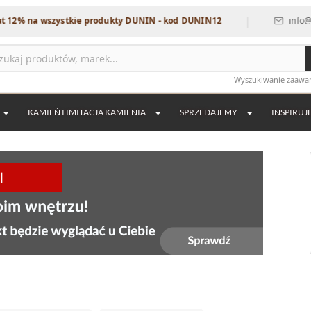
|
wszystkie produkty DUNIN - kod DUNIN12
info@dekordia.p
Wyszukiwanie zaaw
KAMIEŃ I IMITACJA KAMIENIA
SPRZEDAJEMY
INSPIRUJ