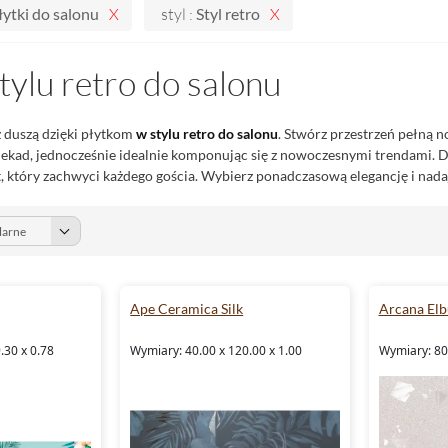
łytki do salonu
styl :
Styl retro
stylu retro do salonu
 duszą dzięki płytkom
w stylu retro
do salonu
. Stwórz przestrzeń pełną n
ekad, jednocześnie idealnie komponując się z nowoczesnymi trendami. D
, który zachwyci każdego gościa. Wybierz ponadczasową elegancję i nadaj
Ape Ceramica Silk
Arcana Elb
.30 x 0.78
Wymiary: 40.00 x 120.00 x 1.00
Wymiary: 80.