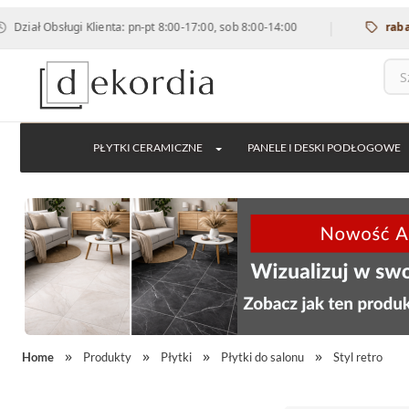
|
sługi Klienta: pn-pt 8:00-17:00, sob 8:00-14:00
rabat 12% na 
PŁYTKI CERAMICZNE
PANELE I DESKI PODŁOGOWE
Home
Produkty
Płytki
Płytki do salonu
Styl retro