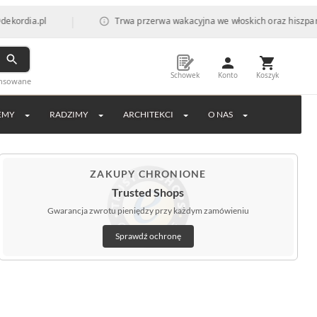
|
l
Trwa przerwa wakacyjna we włoskich oraz hiszpańskich fabr
Schowek
Konto
Koszyk
ansowane
EMY
RADZIMY
ARCHITEKCI
O NAS
ZAKUPY CHRONIONE
Trusted Shops
Gwarancja zwrotu pieniędzy przy każdym zamówieniu
Sprawdź ochronę