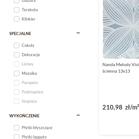
Glazura
Terakota
Klinkier
SPECJALNE
Cokoły
Dekoracje
Listwy
Nanda Melody Viol
ścienna 13x13
Mozaika
Parapety
Podstopnice
Stopnice
210,98 zł/m
WYKOŃCZENIE
Płytki błyszczące
Płytki lappato