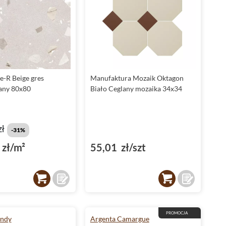
e-R Beige gres
Manufaktura Mozaik Oktagon
any 80x80
Biało Ceglany mozaika 34x34
zł
-31%
zł/m²
55,01 zł/szt
PROMOCJA
endy
Argenta Camargue