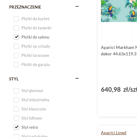
PRZEZNACZENIE
Płytki do kuchni
Płytki do łazienki
Płytki do salonu
Płytki na schody
Aparici Markham N
dekor 44.63x119.3
Płytki tarasowe
Płytki do garażu
STYL
640,98 zł/sz
Styl glamour
Styl industrialny
Styl klasyczny
Styl loftowy
Styl retro
Aparici Lined
Styl rustykalny