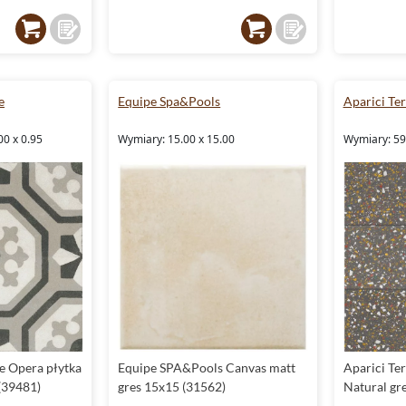
e
Equipe Spa&Pools
Aparici Te
00 x 0.95
Wymiary: 15.00 x 15.00
Wymiary: 59
 Opera płytka
Equipe SPA&Pools Canvas matt
Aparici Te
(39481)
gres 15x15 (31562)
Natural gr