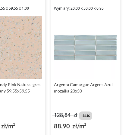
55 x 59.55 x 1.00
Wymiary: 20.00 x 50.00 x 0.95
endy Pink Natural gres
Argenta Camargue Argens Azul
any 59.55x59.55
mozaika 20x50
128,84
zł
-31%
zł/m²
88,90 zł/m²