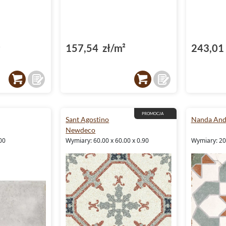
²
157,54 zł/m²
243,01 
PROMOCJA
Sant Agostino
Nanda And
Newdeco
00
Wymiary: 60.00 x 60.00 x 0.90
Wymiary: 20