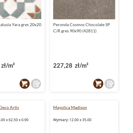
lusia Yara gres 20x20
Peronda Cosmos Chocolate SP
C/R gres 90x90 (42811)
zł/m²
227,28 zł/m²
Deco Artis
Mayolica Madison
00 x 62.50 x 0.90
Wymiary: 12.00 x 35.00