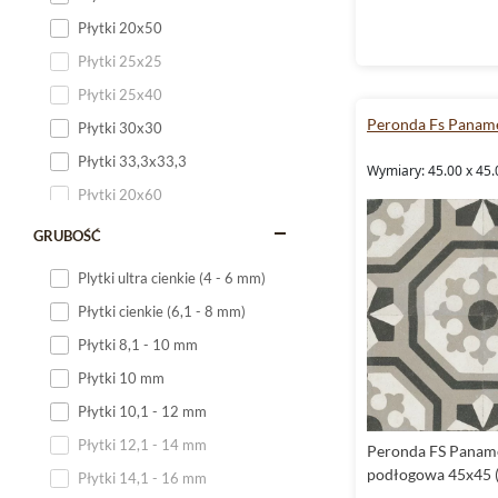
Płytki 20x50
Płytki 25x25
Płytki 25x40
Peronda Fs Panam
Płytki 30x30
Płytki 33,3x33,3
Wymiary: 45.00 x 45.
Płytki 20x60
Płytki 20x120
GRUBOŚĆ
Płytki 25x60
Plytki ultra cienkie (4 - 6 mm)
Płytki 25x75
Płytki cienkie (6,1 - 8 mm)
Płytki 30x60
Płytki 8,1 - 10 mm
Płytki 30x90
Płytki 10 mm
Płytki 30x120
Płytki 10,1 - 12 mm
Płytki 40x120
Płytki 12,1 - 14 mm
Peronda FS Paname
Płytki 45x45
podłogowa 45x45 
Płytki 14,1 - 16 mm
Płytki 60x60