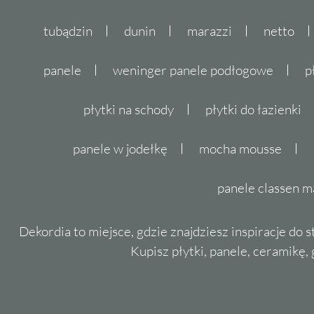
tubądzin
dunin
marazzi
netto
panele
weninger panele podłogowe
p
płytki na schody
płytki do łazienki
panele w jodełkę
mocha mousse
panele classen m
Dekordia to miejsce, gdzie znajdziesz inspiracje do 
Kupisz płytki, panele, ceramikę, g