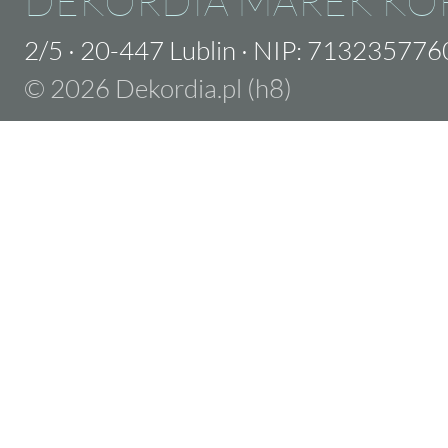
DEKORDIA MAREK KO
2/5
·
20-447 Lublin
·
NIP: 713235776
© 2026 Dekordia.pl (h8)