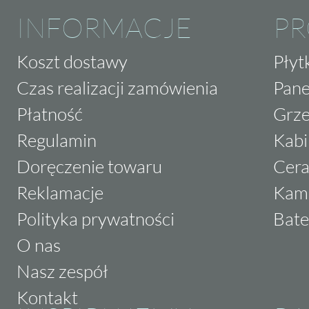
INFORMACJE
P
Koszt dostawy
Płyt
Czas realizacji zamówienia
Pane
Płatność
Grze
Regulamin
Kabi
Doręczenie towaru
Cera
Reklamacje
Kam
Polityka prywatności
Bate
O nas
Nasz zespół
Kontakt