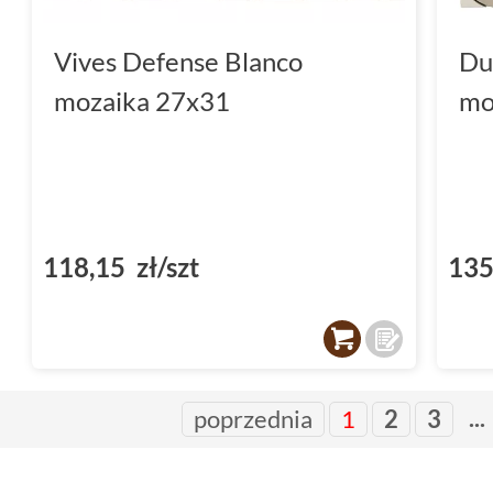
Vives Defense Blanco
Du
mozaika 27x31
mo
118,15 zł/szt
135
...
poprzednia
1
2
3