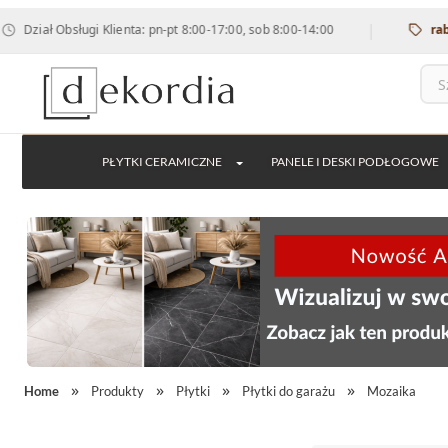
|
ał Obsługi Klienta: pn-pt 8:00-17:00, sob 8:00-14:00
rabat 12
PŁYTKI CERAMICZNE
PANELE I DESKI PODŁOGOWE
Home
Produkty
Płytki
Płytki do garażu
Mozaika