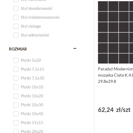
Styl skandynawski
Styl śródziemnomorski
Styl vintage
Styl wiktoriański
ROZMIAR
Płytki 5x20
Paradyż Moderniz
Płytki 7,5x15
mozaika Cięta K.4.
Płytki 7,5x30
29.8x29.8
Płytki 10x10
Płytki 10x20
Płytki 10x30
62,24 zł/szt
Płytki 10x40
Płytki 15x15
Płytki 20x20