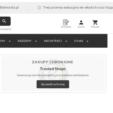
|
dia.pl
Trwa przerwa wakacyjna we włoskich oraz hiszpańskich
Schowek
Konto
Koszyk
ansowane
EMY
RADZIMY
ARCHITEKCI
O NAS
ZAKUPY CHRONIONE
Trusted Shops
Gwarancja zwrotu pieniędzy przy każdym zamówieniu
Sprawdź ochronę