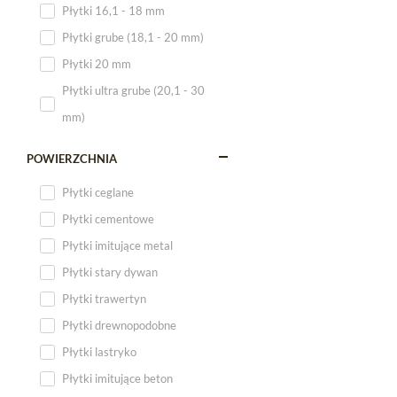
Płytki 16,1 - 18 mm
Płytki 120x60
Płytki grube (18,1 - 20 mm)
Płytki 75x75
Płytki 20 mm
Płytki 80x80
Płytki ultra grube (20,1 - 30
Płytki 90x90
mm)
Płytki 120x120
Płytki małe
POWIERZCHNIA
Płytki duże
Płytki ceglane
Płytki wielkoformatowe
Płytki cementowe
Płytki imitujące metal
Płytki stary dywan
Płytki trawertyn
Płytki drewnopodobne
Płytki lastryko
Płytki imitujące beton