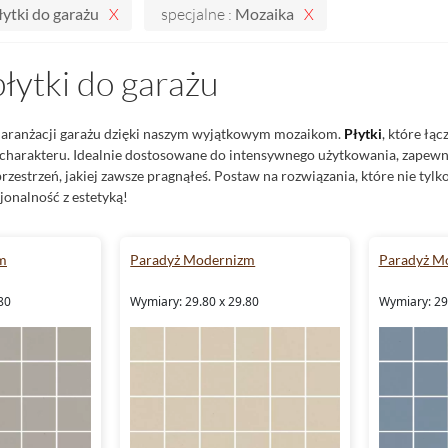
łytki do garażu
specjalne :
Mozaika
płytki do garażu
 aranżacji garażu dzięki naszym wyjątkowym mozaikom.
Płytki
, które łą
harakteru. Idealnie dostosowane do intensywnego użytkowania, zapewni
zestrzeń, jakiej zawsze pragnąłeś. Postaw na rozwiązania, które nie tylko 
onalność z estetyką!
m
Paradyż Modernizm
Paradyż M
80
Wymiary: 29.80 x 29.80
Wymiary: 29