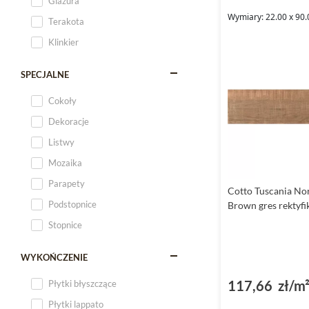
Glazura
Wymiary: 22.00 x 90.
Terakota
Klinkier
SPECJALNE
Cokoły
Dekoracje
Listwy
Mozaika
Parapety
Cotto Tuscania No
Podstopnice
Brown gres rektyf
Stopnice
WYKOŃCZENIE
117,66 zł/m
Płytki błyszczące
Płytki lappato