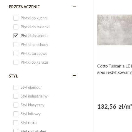
PRZEZNACZENIE
Płytki do kuchni
Płytki do łazienki
Płytki do salonu
Płytki na schody
Płytki tarasowe
Płytki do garażu
Cotto Tuscania LE 
gres rektyfikowan
STYL
Styl glamour
Styl industrialny
Styl klasyczny
132,56 zł/m
Styl loftowy
Styl retro
Styl rustykalny