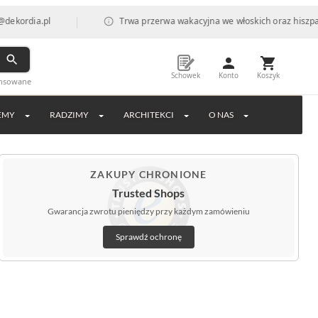
|
pl
Trwa przerwa wakacyjna we włoskich oraz hiszpańskich fab
Schowek
Konto
Koszyk
ansowane
EMY
RADZIMY
ARCHITEKCI
O NAS
ZAKUPY CHRONIONE
Trusted Shops
Gwarancja zwrotu pieniędzy przy każdym zamówieniu
Sprawdź ochronę