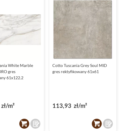
ania White Marble
Cotto Tuscania Grey Soul MID
ORO gres
gres rektyfikowany 61x61
any 61x122.2
zł/m²
113,93 zł/m²