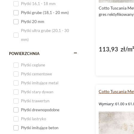
Płytki 16,1 - 18 mm
Cotto Tuscania Me
Płytki 120x60
Płytki grube (18,1 - 20 mm)
gres rektyfikowan
Płytki 75x75
Płytki 20 mm
Płytki 80x80
Płytki ultra grube (20,1 - 30
Płytki 90x90
mm)
Płytki 120x120
113,93 zł/m
Płytki małe
POWIERZCHNIA
Płytki duże
Płytki ceglane
Płytki wielkoformatowe
Płytki cementowe
Płytki imitujące metal
Cotto Tuscania Me
Płytki stary dywan
Płytki trawertyn
Wymiary: 61.00 x 61.
Płytki drewnopodobne
Płytki lastryko
Płytki imitujące beton