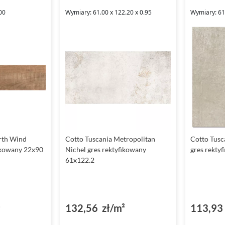
00
Wymiary: 61.00 x 122.20 x 0.95
Wymiary: 61
rth Wind
Cotto Tuscania Metropolitan
Cotto Tusc
ikowany 22x90
Nichel gres rektyfikowany
gres rekty
61x122.2
²
132,56 zł/m²
113,93 