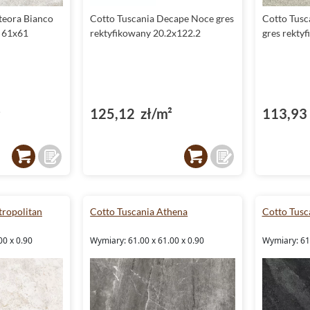
teora Bianco
Cotto Tuscania Decape Noce gres
Cotto Tusc
y 61x61
rektyfikowany 20.2x122.2
gres rekty
²
125,12 zł/m²
113,93 
tropolitan
Cotto Tuscania Athena
Cotto Tusc
00 x 0.90
Wymiary: 61.00 x 61.00 x 0.90
Wymiary: 61.