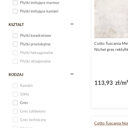
Płytki imitujące marmur
Płytki imitujące kamień
KSZTALT
Płytki kwadratowe
Cotto Tuscania Me
Płytki prostokątne
Nichel gres rektyf
Płytki heksagonalne
Płytki oktagonalne
RODZAJ
113,93 zł/m
Kamień
Szkło
Gres
Gres szkliwiony
Gres techniczny
Cotto Tuscania No