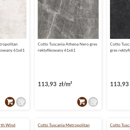
tropolitan
Cotto Tuscania Athena Nero gres
Cotto Tusc
ikowany 61x61
rektyfikowany 61x61
gres rekty
²
113,93 zł/m²
113,93 
rth Wind
Cotto Tuscania Metropolitan
Cotto Tusc