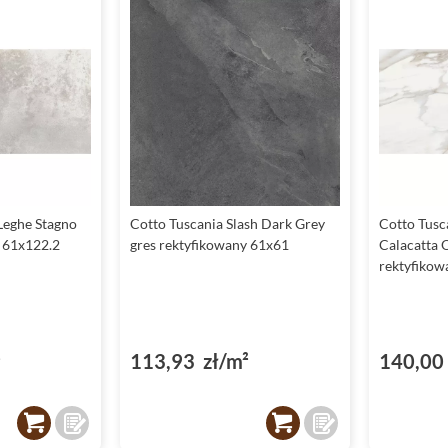
Leghe Stagno
Cotto Tuscania Slash Dark Grey
Cotto Tusc
y 61x122.2
gres rektyfikowany 61x61
Calacatta 
rektyfikow
²
113,93 zł/m²
140,00 