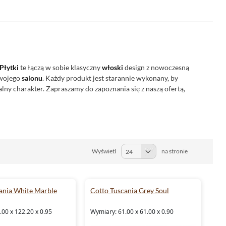
Płytki
te łączą w sobie klasyczny
włoski
design z nowoczesną
swojego
salonu
. Każdy produkt jest starannie wykonany, by
ny charakter. Zapraszamy do zapoznania się z naszą ofertą,
Wyświetl
na stronie
ania White Marble
Cotto Tuscania Grey Soul
00 x 122.20 x 0.95
Wymiary: 61.00 x 61.00 x 0.90