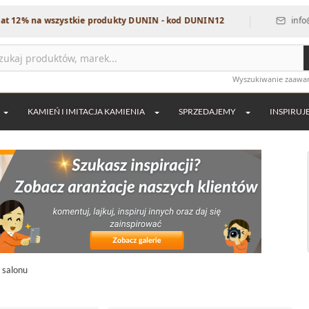
|
 wszystkie produkty DUNIN - kod DUNIN12
info@dekordia.
Wyszukiwanie zaaw
KAMIEŃ I IMITACJA KAMIENIA
SPRZEDAJEMY
INSPIRUJ
o salonu