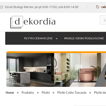
|
bsługi Klienta: pn-pt 8:00-17:00, sob 8:00-14:00
rabat 12% na
PŁYTKI CERAMICZNE
PANELE I DESKI PODŁOGOWE
Home
Produkty
Płytki
Płytki Cotto Tuscania
Płytki d