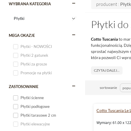
producent :
Płytk
WYBRANA KATEGORIA
Płytki do
MEGA OKAZJE
Cotto Tuscania
to mark
funkcjonalnością. Dzi
Płytki - NOWOŚCI
sprostać najwyższym s
Płytki 2 gatunek
która pozwoli Ci wpro
Płytki za grosze
CZYTAJ DALEJ...
Promocje na płytki
ZASTOSOWANIE
sortowanie
Płytki ścienne
Płytki podłogowe
Cotto Tuscania Le 
Płytki tarasowe 2 cm
Wymiary: 61.00 x 122
Płytki elewacyjne