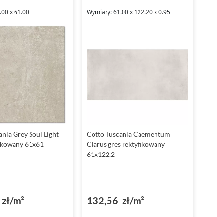
.00 x 61.00
Wymiary: 61.00 x 122.20 x 0.95
ania Grey Soul Light
Cotto Tuscania Caementum
fikowany 61x61
Clarus gres rektyfikowany
61x122.2
zł/m²
132,56 zł/m²