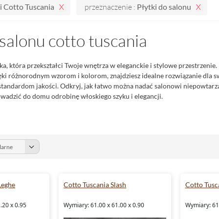
i Cotto Tuscania
przeznaczenie :
Płytki do salonu
 salonu cotto tuscania
a, która przekształci Twoje wnętrza w eleganckie i stylowe przestrzenie.
ęki różnorodnym wzorom i kolorom, znajdziesz idealne rozwiązanie dla 
tandardom jakości. Odkryj, jak łatwo można nadać salonowi niepowtarzal
wadzić do domu odrobinę włoskiego szyku i elegancji.
Leghe
Cotto Tuscania Slash
Cotto Tusc
.20 x 0.95
Wymiary: 61.00 x 61.00 x 0.90
Wymiary: 61.