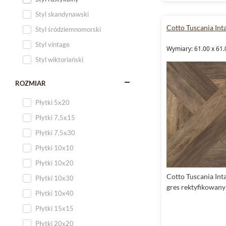
Styl skandynawski
Cotto Tuscania Int
Styl śródziemnomorski
Styl vintage
Wymiary: 61.00 x 61.
Styl wiktoriański
ROZMIAR
Płytki 5x20
Płytki 7,5x15
Płytki 7,5x30
Płytki 10x10
Płytki 10x20
Cotto Tuscania Int
Płytki 10x30
gres rektyfikowan
Płytki 10x40
Płytki 15x15
Płytki 20x20