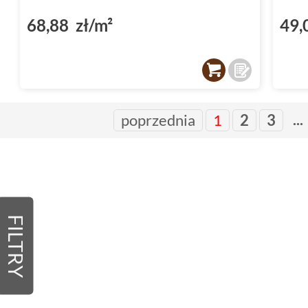
68,88 zł/m²
49,
...
poprzednia
1
2
3
FILTRY