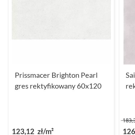
Prissmacer Brighton Pearl
Sa
gres rektyfikowany 60x120
re
183,
123,12 zł/m²
126