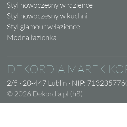
Styl nowoczesny w łazience
Styl nowoczesny w kuchni
Styl glamour w łazience
Modna łazienka
DEKORDIA MAREK KO
2/5
·
20-447 Lublin
·
NIP: 713235776
© 2026 Dekordia.pl (h8)