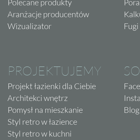
Polecane produkty
Pora
Aranżacje producentów
Kalk
Wizualizator
Fugi 
PROJEKTUJEMY
SO
Projekt łazienki dla Ciebie
Fac
Architekci wnętrz
Inst
Pomysł na mieszkanie
Blog
Styl retro w łazience
Styl retro w kuchni