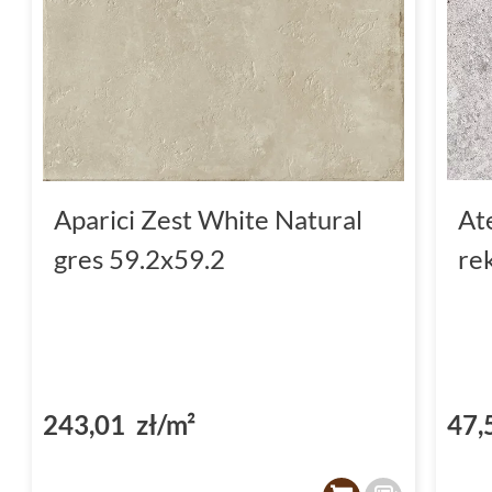
Aparici Zest White Natural
At
gres 59.2x59.2
re
243,01 zł/m²
47,