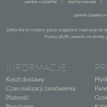
panele w jodełkę
mocha mousse
panele classen m
Dekordia to miejsce, gdzie znajdziesz inspiracje do 
Kupisz płytki, panele, ceramikę, g
INFORMACJE
P
Koszt dostawy
Płyt
Czas realizacji zamówienia
Pane
Płatność
Grze
Regulamin
Kabi