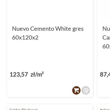
Nuevo Cemento White gres
Nu
60x120x2
Ca
60
123,57 zł/m²
87,
Golden Tile Kassel
Italia