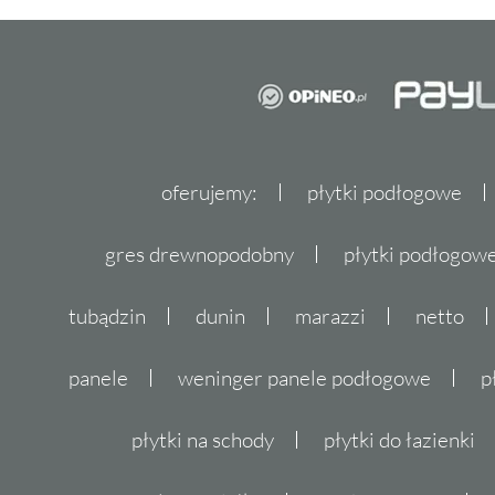
oferujemy:
płytki podłogowe
gres drewnopodobny
płytki podłogo
tubądzin
dunin
marazzi
netto
panele
weninger panele podłogowe
p
płytki na schody
płytki do łazienki