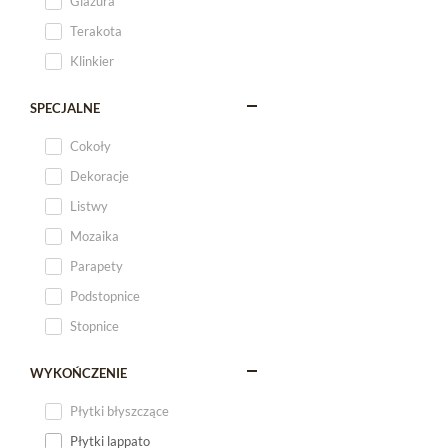
Glazura
Terakota
Klinkier
SPECJALNE
Cokoły
Dekoracje
Listwy
Mozaika
Parapety
Podstopnice
Stopnice
WYKOŃCZENIE
Płytki błyszczące
Płytki lappato