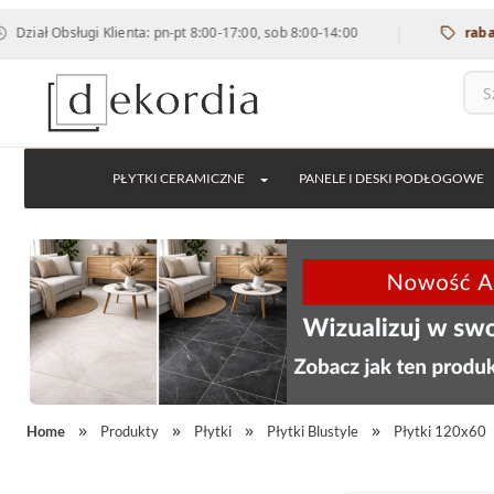
|
 Obsługi Klienta: pn-pt 8:00-17:00, sob 8:00-14:00
rabat 12% 
PŁYTKI CERAMICZNE
PANELE I DESKI PODŁOGOWE
Home
Produkty
Płytki
Płytki Blustyle
Płytki 120x60