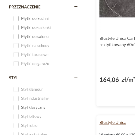
PRZEZNACZENIE
Płytki do kuchni
Płytki do łazienki
Płytki do salonu
Blustyle Unica Car
rektyfikowany 60x
Płytki na schody
Płytki tarasowe
Płytki do garażu
STYL
164,06 zł/m
Styl glamour
Styl industrialny
Styl klasyczny
Styl loftowy
Blustyle Unica
Styl retro
Styl rustykalny
Wymiary: 60.00 x 120