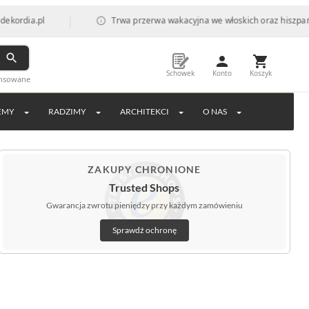
|
a.pl
Trwa przerwa wakacyjna we włoskich oraz hiszpańskich f
Schowek
Konto
Koszyk
ansowane
EMY
RADZIMY
ARCHITEKCI
O NAS
ZAKUPY CHRONIONE
Trusted Shops
Gwarancja zwrotu pieniędzy przy każdym zamówieniu
Sprawdź ochronę