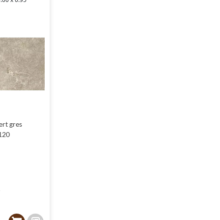
ert gres
120
²