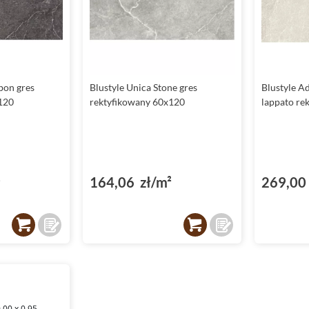
bon gres
Blustyle Unica Stone gres
Blustyle A
120
rektyfikowany 60x120
lappato re
²
164,06 zł/m²
269,00 
.00 x 0.95