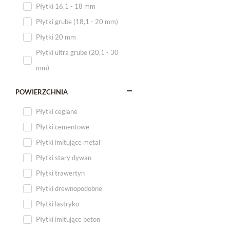
Płytki 16,1 - 18 mm
Płytki 120x60
Płytki grube (18,1 - 20 mm)
Płytki 75x75
Płytki 20 mm
Płytki 80x80
Płytki ultra grube (20,1 - 30
Płytki 90x90
mm)
Płytki 120x120
Płytki małe
POWIERZCHNIA
Płytki duże
Płytki ceglane
Płytki wielkoformatowe
Płytki cementowe
Płytki imitujące metal
Płytki stary dywan
Płytki trawertyn
Płytki drewnopodobne
Płytki lastryko
Płytki imitujące beton