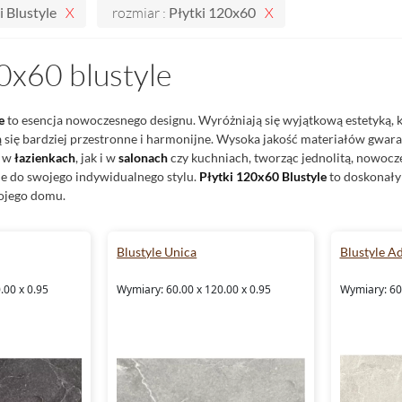
i Blustyle
rozmiar :
Płytki 120x60
0x60 blustyle
e
to esencja nowoczesnego designu. Wyróżniają się wyjątkową estetyką, k
ą się bardziej przestronne i harmonijne. Wysoka jakość materiałów gwara
o w
łazienkach
, jak i w
salonach
czy kuchniach, tworząc jednolitą, nowoc
je do swojego indywidualnego stylu.
Płytki 120x60
Blustyle
to doskonały 
ojego domu.
Blustyle Unica
Blustyle A
.00 x 0.95
Wymiary: 60.00 x 120.00 x 0.95
Wymiary: 60.