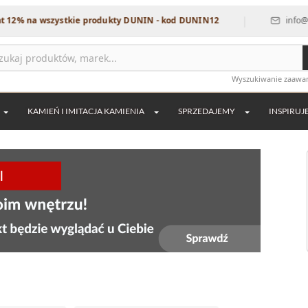
|
na wszystkie produkty DUNIN - kod DUNIN12
info@dekordi
Wyszukiwanie zaaw
KAMIEŃ I IMITACJA KAMIENIA
SPRZEDAJEMY
INSPIRUJ