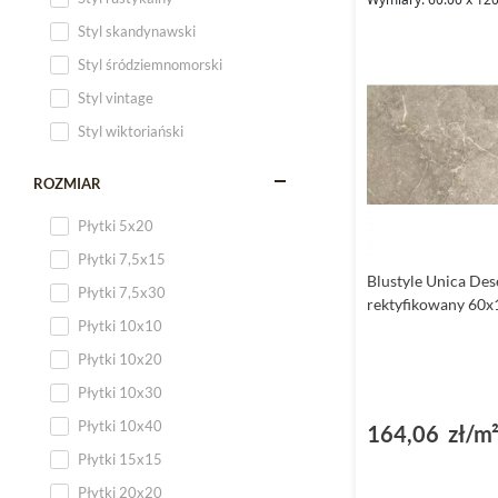
Styl skandynawski
Styl śródziemnomorski
Styl vintage
Styl wiktoriański
ROZMIAR
Płytki 5x20
Płytki 7,5x15
Blustyle Unica Des
Płytki 7,5x30
rektyfikowany 60x
Płytki 10x10
Płytki 10x20
Płytki 10x30
Płytki 10x40
164,06 zł/m
Płytki 15x15
Płytki 20x20