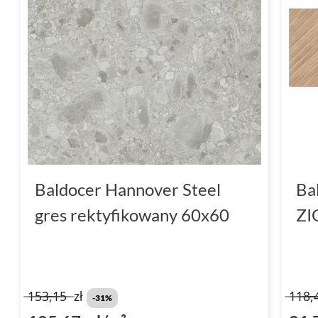
Baldocer Hannover Steel
Ba
gres rektyfikowany 60x60
ZI
153,15
zł
118,
-31%