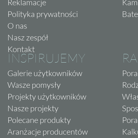
Reklamacje
Kam
Polityka prywatności
Bate
O nas
Nasz zespół
Kontakt
INSPIRUJEMY
RA
Galerie użytkowników
Pora
Wasze pomysły
Rodz
Projekty użytkowników
Właś
Nasze projekty
Spos
Polecane produkty
Pora
Aranżacje producentów
Kalk