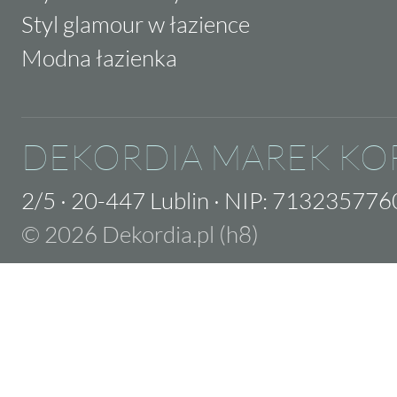
Styl glamour w łazience
Modna łazienka
DEKORDIA MAREK KO
2/5
·
20-447 Lublin
·
NIP: 713235776
© 2026 Dekordia.pl (h8)