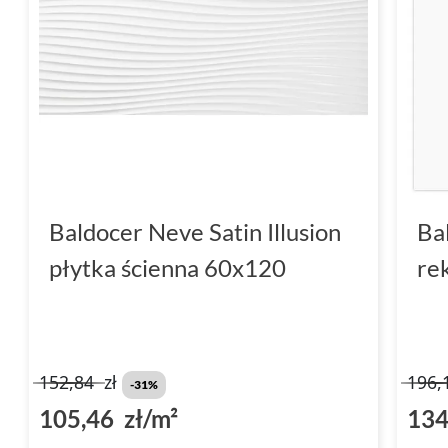
Baldocer Neve Satin Illusion
Ba
płytka ścienna 60x120
re
152,84
zł
196,
-31%
105,46 zł/m²
134