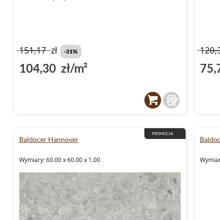
151,17
zł
120,
-31%
104,30 zł/m²
75,
PROMOCJA
Baldocer Hannover
Baldo
Wymiary: 60.00 x 60.00 x 1.00
Wymiar