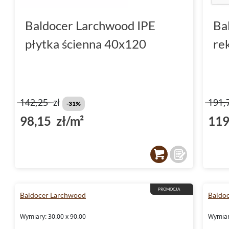
Baldocer Larchwood IPE
Ba
płytka ścienna 40x120
re
142,25
zł
191,
-31%
98,15 zł/m²
119
PROMOCJA
Baldocer Larchwood
Baldo
Wymiary: 30.00 x 90.00
Wymiar