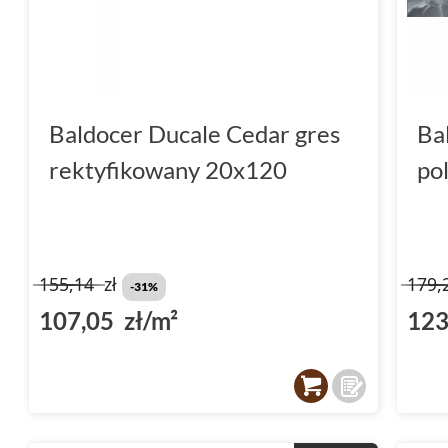
Baldocer Ducale Cedar gres
Ba
rektyfikowany 20x120
po
155,14
zł
179,
-31%
107,05 zł/m²
123