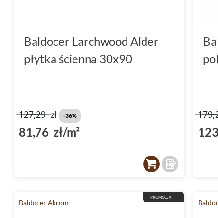
Baldocer Larchwood Alder
Ba
płytka ścienna 30x90
po
127,29
zł
179,
-36%
81,76 zł/m²
123
PROMOCJA
Baldocer Akrom
Baldo