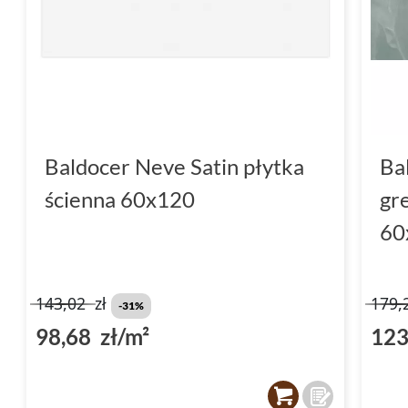
Baldocer Neve Satin płytka
Ba
ścienna 60x120
gr
60
143,02
zł
179,
-31%
98,68 zł/m²
123