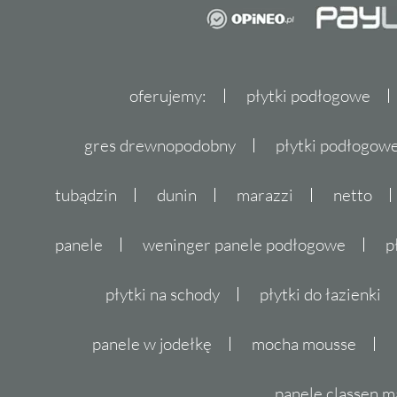
oferujemy:
płytki podłogowe
gres drewnopodobny
płytki podłogo
tubądzin
dunin
marazzi
netto
panele
weninger panele podłogowe
p
płytki na schody
płytki do łazienki
panele w jodełkę
mocha mousse
panele classen m