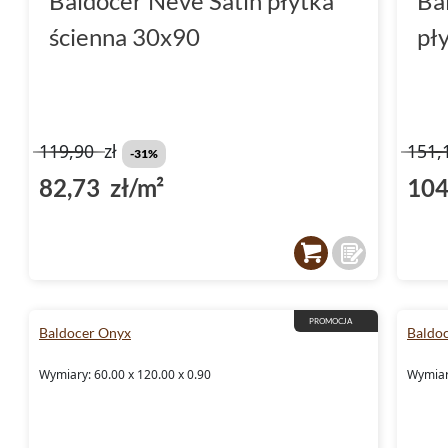
Baldocer Neve Satin płytka
Ba
ścienna 30x90
pł
119,90
zł
151,
-31%
82,73 zł/m²
104
PROMOCJA
Baldocer Onyx
Baldo
Wymiary: 60.00 x 120.00 x 0.90
Wymiar