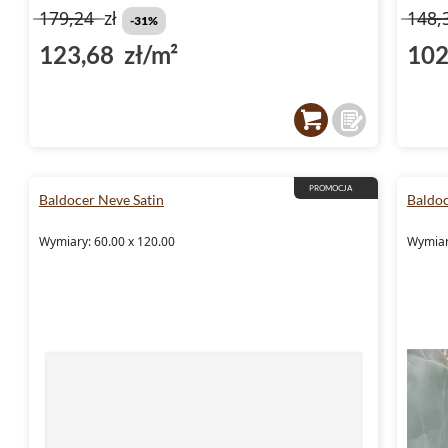
179,24
zł
148,
-31%
123,68 zł/m²
102
PROMOCJA
Baldocer Neve Satin
Baldo
Wymiary: 60.00 x 120.00
Wymiary