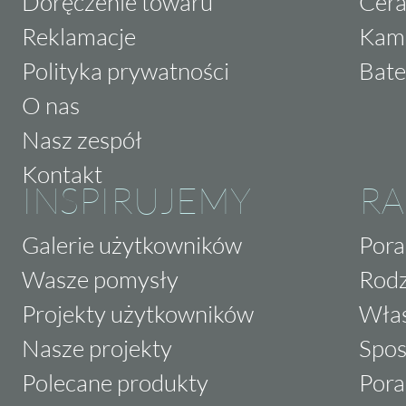
Doręczenie towaru
Cera
Reklamacje
Kam
Polityka prywatności
Bate
O nas
Nasz zespół
Kontakt
INSPIRUJEMY
RA
Galerie użytkowników
Pora
Wasze pomysły
Rodz
Projekty użytkowników
Właś
Nasze projekty
Spos
Polecane produkty
Pora