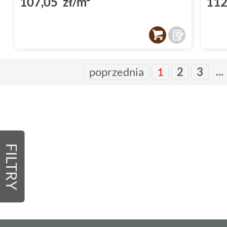
107,05 zł/m²
112
...
poprzednia
1
2
3
FILTRY