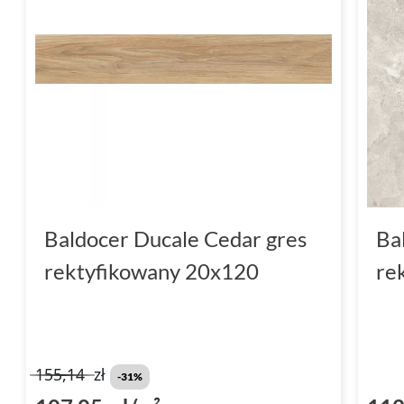
Baldocer Ducale Cedar gres
Ba
rektyfikowany 20x120
re
155,14
zł
-31%