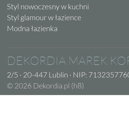
Styl nowoczesny w kuchni
Styl glamour w łazience
Modna łazienka
DEKORDIA MAREK KO
2/5
·
20-447 Lublin
·
NIP: 713235776
© 2026 Dekordia.pl (h8)