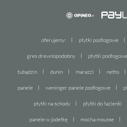
oferujemy:
płytki podłogowe
gres drewnopodobny
płytki podłogo
tubądzin
dunin
marazzi
netto
panele
weninger panele podłogowe
p
płytki na schody
płytki do łazienki
panele w jodełkę
mocha mousse