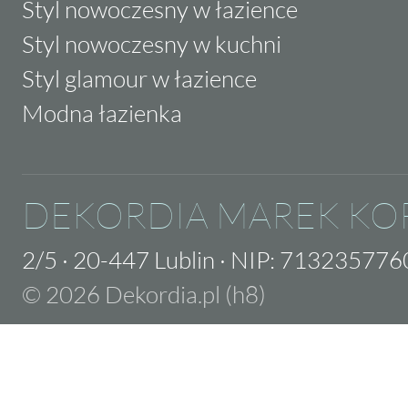
Styl nowoczesny w łazience
Styl nowoczesny w kuchni
Styl glamour w łazience
Modna łazienka
DEKORDIA MAREK KO
2/5
·
20-447 Lublin
·
NIP: 713235776
© 2026 Dekordia.pl (h8)