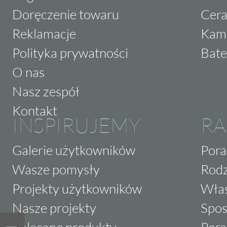
Doręczenie towaru
Cera
Reklamacje
Kam
Polityka prywatności
Bate
O nas
Nasz zespół
Kontakt
INSPIRUJEMY
RA
Galerie użytkowników
Pora
Wasze pomysły
Rodz
Projekty użytkowników
Właś
Nasze projekty
Spos
Polecane produkty
Pora