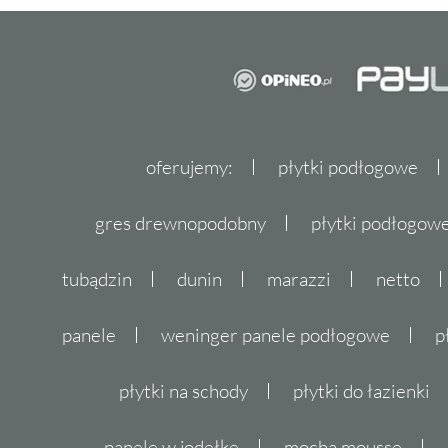
oferujemy:
płytki podłogowe
gres drewnopodobny
płytki podłogo
tubądzin
dunin
marazzi
netto
panele
weninger panele podłogowe
p
płytki na schody
płytki do łazienki
panele w jodełkę
mocha mousse