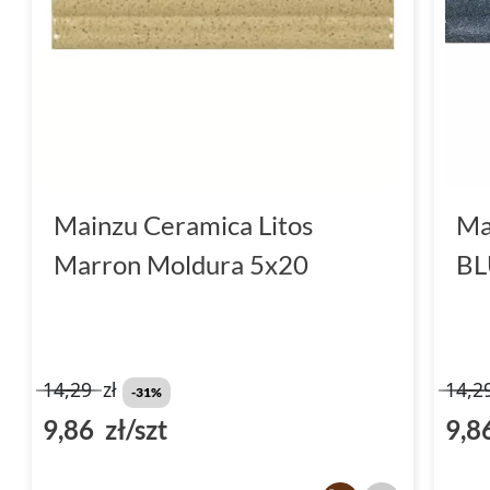
Mainzu Ceramica Litos
Ma
Marron Moldura 5x20
BL
14,29
zł
14,2
-31%
9,86 zł/szt
9,8