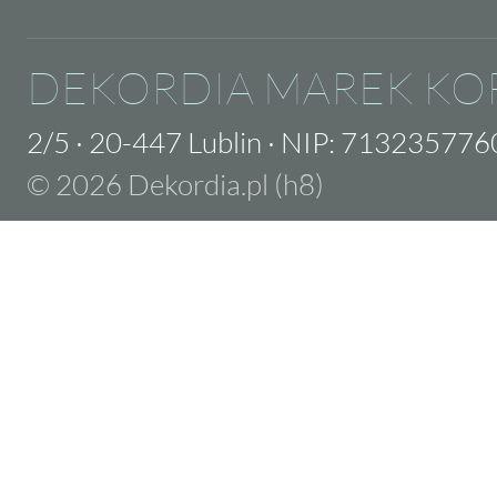
DEKORDIA MAREK KO
2/5
·
20-447 Lublin
·
NIP: 713235776
© 2026 Dekordia.pl (h8)