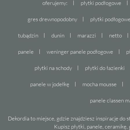
oferujemy:
płytki podłogowe
gres drewnopodobny
płytki podłogo
tubądzin
dunin
marazzi
netto
panele
weninger panele podłogowe
p
płytki na schody
płytki do łazienki
panele w jodełkę
mocha mousse
panele classen m
Dekordia to miejsce, gdzie znajdziesz inspiracje do 
Kupisz płytki, panele, ceramikę, g