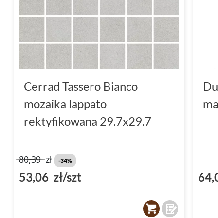
Cerrad Tassero Bianco
Du
mozaika lappato
ma
rektyfikowana 29.7x29.7
80,39
zł
-34%
53,06 zł/szt
64,