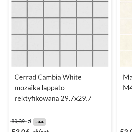
Cerrad Cambia White
Ma
mozaika lappato
M4
rektyfikowana 29.7x29.7
80,39
zł
-34%
53,06 zł/szt
53,