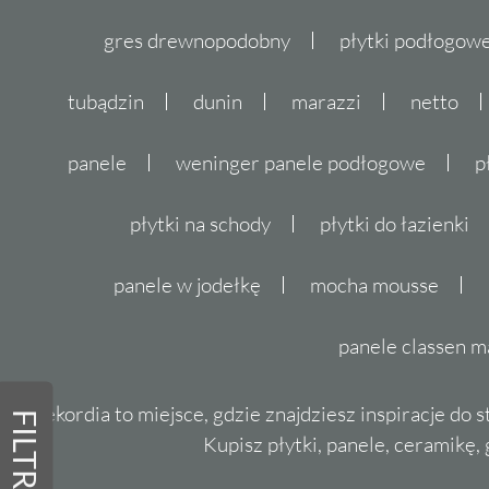
gres drewnopodobny
płytki podłogo
tubądzin
dunin
marazzi
netto
panele
weninger panele podłogowe
p
płytki na schody
płytki do łazienki
panele w jodełkę
mocha mousse
panele classen m
Dekordia to miejsce, gdzie znajdziesz inspiracje do 
FILTRY
Kupisz płytki, panele, ceramikę, g