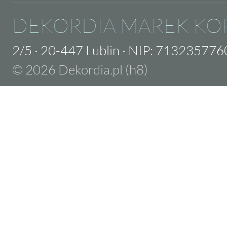
DEKORDIA MAREK KO
2/5
·
20-447 Lublin
·
NIP: 713235776
© 2026 Dekordia.pl (h8)