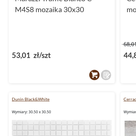
M4S8 mozaika 30x30
mo
68,0
53,01 zł/szt
44,
Dunin Black&White
Cerra
Wymiary: 30.50 x 30.50
Wymiary