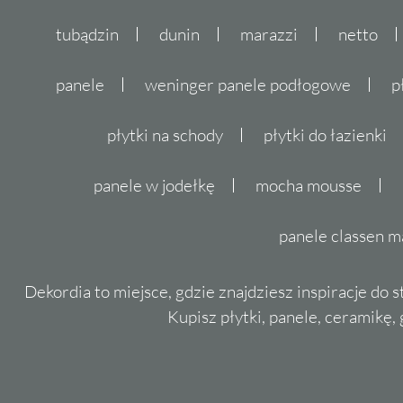
tubądzin
dunin
marazzi
netto
panele
weninger panele podłogowe
p
płytki na schody
płytki do łazienki
panele w jodełkę
mocha mousse
panele classen m
Dekordia to miejsce, gdzie znajdziesz inspiracje do 
Kupisz płytki, panele, ceramikę, g