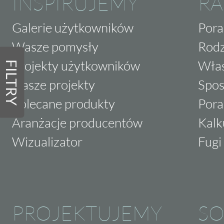
INSPIRUJEMY
RA
Galerie użytkowników
Pora
Wasze pomysły
Rodz
Projekty użytkowników
Właś
FILTRY
Nasze projekty
Spos
Polecane produkty
Pora
Aranżacje producentów
Kalk
Wizualizator
Fugi 
PROJEKTUJEMY
SO