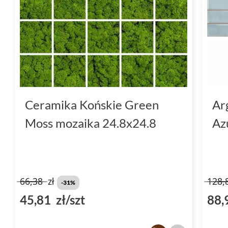
Ceramika Końskie Green
Ar
Moss mozaika 24.8x24.8
Az
66,38
zł
128,
-31%
45,81 zł/szt
88,