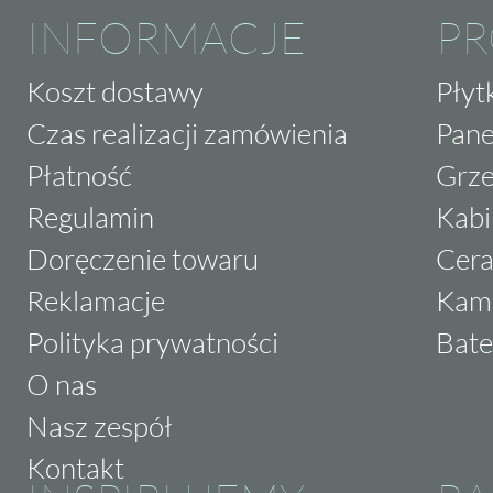
INFORMACJE
P
Koszt dostawy
Płyt
Czas realizacji zamówienia
Pane
Płatność
Grze
Regulamin
Kabi
Doręczenie towaru
Cera
Reklamacje
Kam
Polityka prywatności
Bate
O nas
Nasz zespół
Kontakt