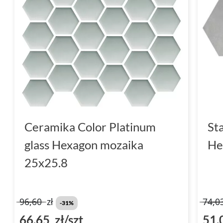
Ceramika Color Platinum
St
glass Hexagon mozaika
He
25x25.8
96,60
zł
74,0
-31%
66,65 zł/szt
51,