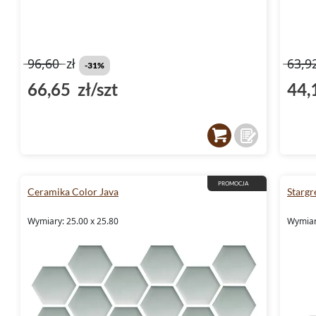
96,60
zł
63,9
-31%
66,65 zł/szt
44,
PROMOCJA
Ceramika Color Java
Stargr
Wymiary: 25.00 x 25.80
Wymiar