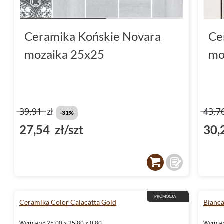
Ceramika Końskie Novara
Ce
mozaika 25x25
mo
39,91
zł
43,7
-31%
27,54 zł/szt
30,
PROMOCJA
Ceramika Color Calacatta Gold
Bianca
Wymiary: 25.00 x 25.80 x 0.80
Wymiary