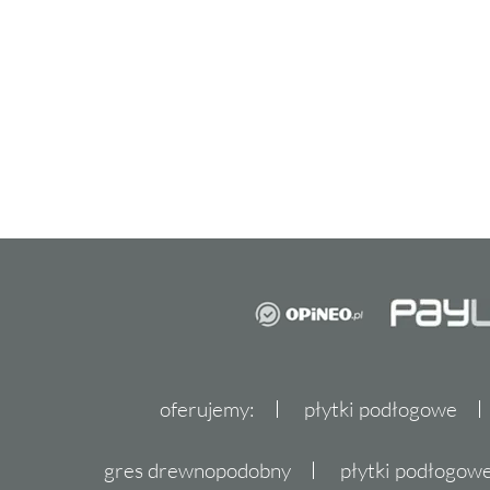
oferujemy:
płytki podłogowe
gres drewnopodobny
płytki podłogo