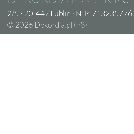
2/5
·
20-447 Lublin
·
NIP: 713235776
© 2026 Dekordia.pl (h8)