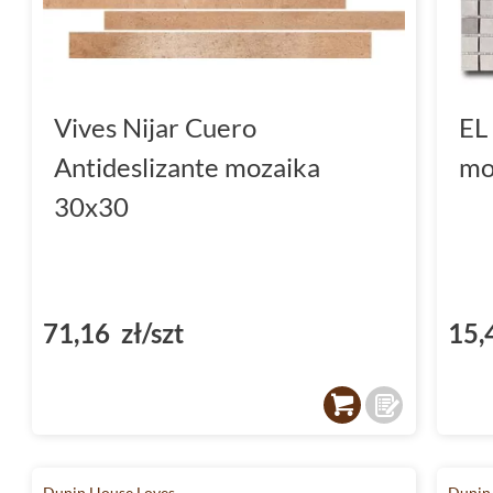
Vives Nijar Cuero
EL
Antideslizante mozaika
mo
30x30
71,16 zł/szt
15,
Dunin House Loves
Dunin 