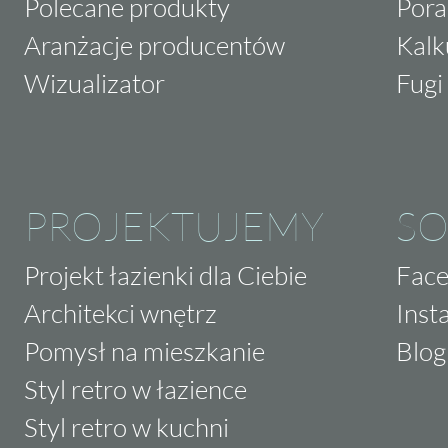
Polecane produkty
Pora
Aranżacje producentów
Kalk
Wizualizator
Fugi 
PROJEKTUJEMY
SO
Projekt łazienki dla Ciebie
Fac
Architekci wnętrz
Inst
Pomysł na mieszkanie
Blog
Styl retro w łazience
Styl retro w kuchni