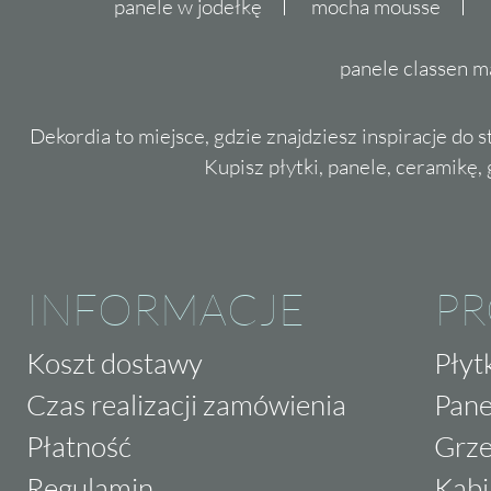
panele w jodełkę
mocha mousse
panele classen m
Dekordia to miejsce, gdzie znajdziesz inspiracje do 
Kupisz płytki, panele, ceramikę, g
INFORMACJE
P
Koszt dostawy
Płyt
Czas realizacji zamówienia
Pane
Płatność
Grze
Regulamin
Kabi