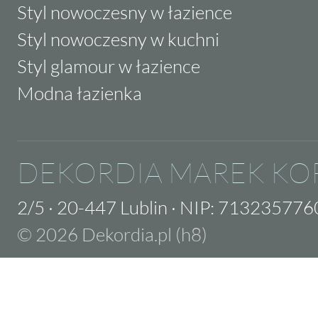
Styl nowoczesny w łazience
Styl nowoczesny w kuchni
Styl glamour w łazience
Modna łazienka
DEKORDIA MAREK KO
2/5
·
20-447 Lublin
·
NIP: 713235776
© 2026 Dekordia.pl (h8)