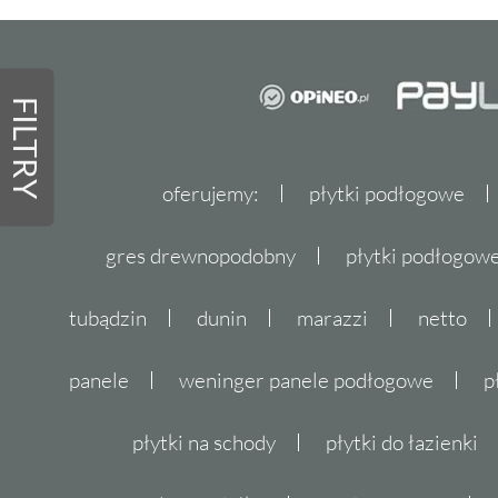
FILTRY
oferujemy:
płytki podłogowe
gres drewnopodobny
płytki podłogo
tubądzin
dunin
marazzi
netto
panele
weninger panele podłogowe
p
płytki na schody
płytki do łazienki