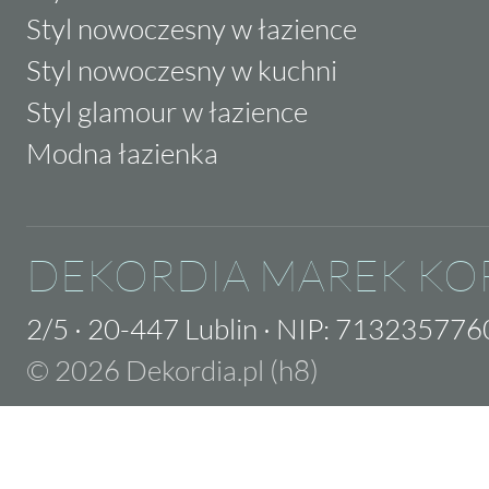
Styl nowoczesny w łazience
Styl nowoczesny w kuchni
Styl glamour w łazience
Modna łazienka
DEKORDIA MAREK KO
2/5
·
20-447 Lublin
·
NIP: 713235776
© 2026 Dekordia.pl (h8)