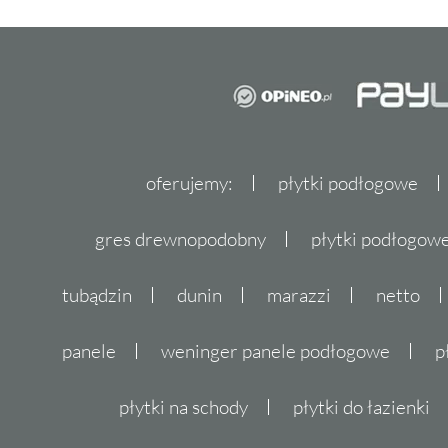
oferujemy:
płytki podłogowe
gres drewnopodobny
płytki podłogo
tubądzin
dunin
marazzi
netto
panele
weninger panele podłogowe
p
płytki na schody
płytki do łazienki