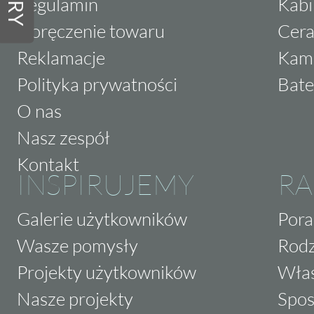
Regulamin
Kabi
Doręczenie towaru
Cera
Reklamacje
Kam
Polityka prywatności
Bate
O nas
Nasz zespół
Kontakt
INSPIRUJEMY
RA
Galerie użytkowników
Pora
Wasze pomysły
Rodz
Projekty użytkowników
Właś
Nasze projekty
Spos