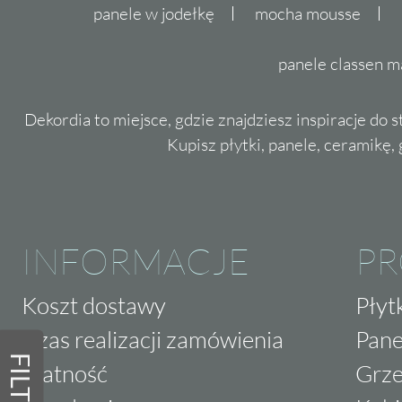
panele w jodełkę
mocha mousse
panele classen m
Dekordia to miejsce, gdzie znajdziesz inspiracje do 
Kupisz płytki, panele, ceramikę, g
INFORMACJE
P
Koszt dostawy
Płyt
Czas realizacji zamówienia
Pane
FILTRY
Płatność
Grze