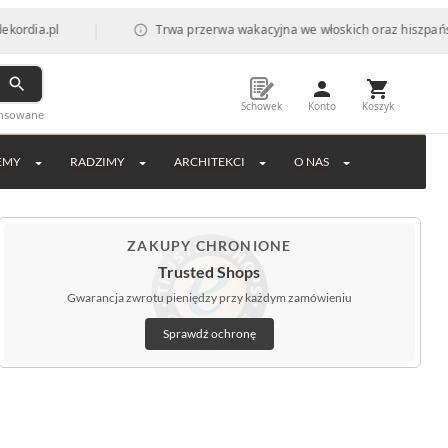
|
.pl
Trwa przerwa wakacyjna we włoskich oraz hiszpańskich f
Schowek
Konto
Koszyk
ansowane
EMY
RADZIMY
ARCHITEKCI
O NAS
ZAKUPY CHRONIONE
Trusted Shops
Gwarancja zwrotu pieniędzy przy każdym zamówieniu
Sprawdź ochronę