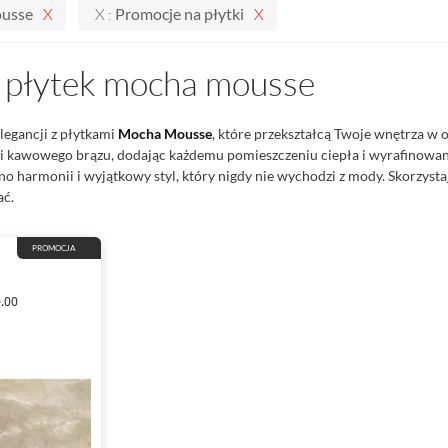
usse
X :
Promocje na płytki
 płytek mocha mousse
legancji z płytkami
Mocha Mousse
, które przekształcą Twoje wnętrza w 
i kawowego brązu, dodając każdemu pomieszczeniu ciepła i wyrafinowa
no harmonii i wyjątkowy styl, który nigdy nie wychodzi z mody. Skorzystaj 
ać.
PROMOCJA
0.00