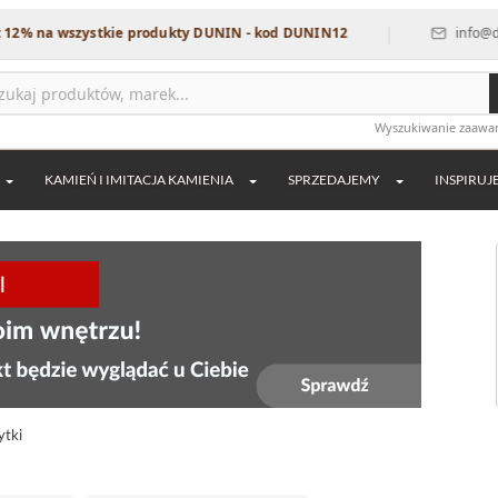
|
na wszystkie produkty DUNIN - kod DUNIN12
info@dekordia
Wyszukiwanie zaaw
KAMIEŃ I IMITACJA KAMIENIA
SPRZEDAJEMY
INSPIRUJ
ytki