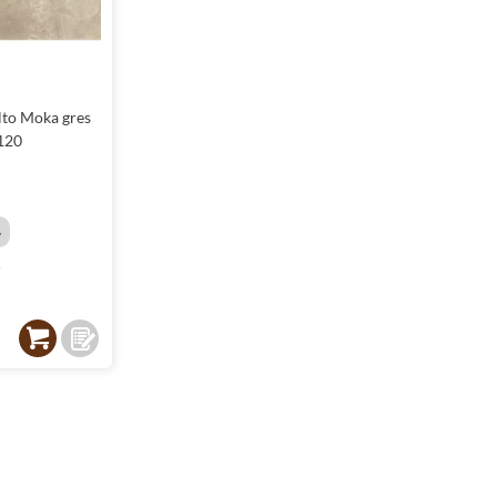
to Moka gres
120
%
²