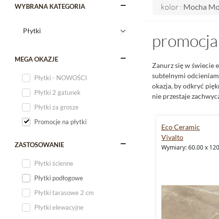
kolor :
Mocha Mo
WYBRANA KATEGORIA
promocja
MEGA OKAZJE
Zanurz się w świecie e
subtelnymi odcieniam
Płytki - NOWOŚCI
okazja, by odkryć pięk
Płytki 2 gatunek
nie przestaje zachwyc
Płytki za grosze
Promocje na płytki
Eco Ceramic
Vivalto
ZASTOSOWANIE
Wymiary: 60.00 x 12
Płytki ścienne
Płytki podłogowe
Płytki tarasowe 2 cm
Płytki elewacyjne