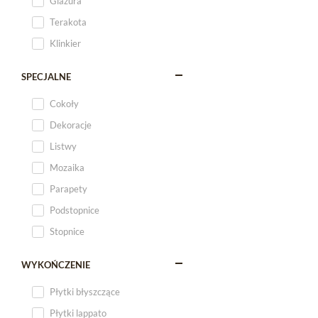
Glazura
Terakota
Klinkier
SPECJALNE
Cokoły
Dekoracje
Listwy
Mozaika
Parapety
Podstopnice
Stopnice
WYKOŃCZENIE
Płytki błyszczące
Płytki lappato