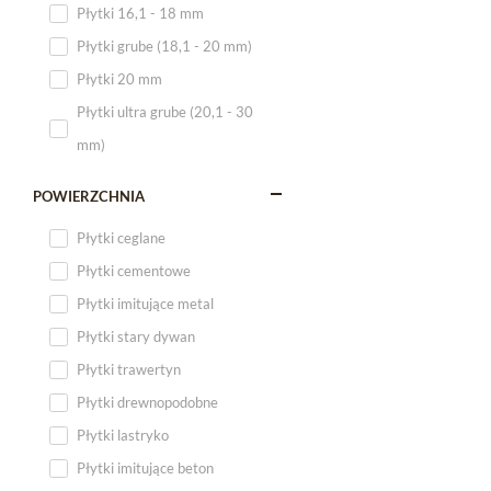
Płytki 16,1 - 18 mm
Płytki 120x60
Płytki grube (18,1 - 20 mm)
Płytki 75x75
Płytki 20 mm
Płytki 80x80
Płytki ultra grube (20,1 - 30
Płytki 90x90
mm)
Płytki 120x120
Płytki małe
POWIERZCHNIA
Płytki duże
Płytki ceglane
Płytki wielkoformatowe
Płytki cementowe
Płytki imitujące metal
Płytki stary dywan
Płytki trawertyn
Płytki drewnopodobne
Płytki lastryko
Płytki imitujące beton