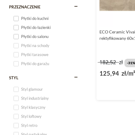
PRZEZNACZENIE
Płytki do kuchni
Płytki do łazienki
ECO Ceramic Vival
Płytki do salonu
rektyfikowany 60x
Płytki na schody
Płytki tarasowe
182,52
zł
-31
Płytki do garażu
125,94 zł/m
STYL
Styl glamour
Styl industrialny
Styl klasyczny
Styl loftowy
Styl retro
Styl rustykalny