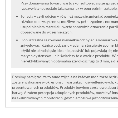
większe powierzchnie.
Przy domawianiu towaru warto skonsultować się ze sprzedaw
rzeczywisty) pozostaje taka sama jak w poprzednim zakupie.
Salon: W nowoczesnych aranżacjach
Tonacja – czyli odcień – również może się zmieniać pomięd
wykorzystane jako dekor na ściani
różnice kolorystyczne są możliwe i w pełni zgodne z norma
uzupełnieniem materiału warto sprawdzić oznaczenia partii
przestrzeń, która zachwyci każdego
dopasowane do wcześniejszych.
Dopuszczalne są również niewielkie odchylenia wymiarowe w
Łatwość montażu i pielęgnacji
zniwelować różnice podczas układania, stosuje się spoinę, kt
płytki nie układają się idealnie „na styk” lub pojawiają się n
Dzięki rektyfikowanym krawędziom i
małych dystansów – nie świadczy to o wadzie produktu. W br
nierektyfikowanych optymalna szerokość fugi to 3 mm, a dl
montaż płytek
Tubądzin
blue stone li
szybki i wygodny. Minimalne fugi pozw
Prosimy pamiętać, że to samo zdjęcie na każdym monitorze będzie
zostały wykonane w określonych warunkach oświetleniowych, kt
jednolitej powierzchni, co dodatkowo 
prezentowanych produktów. Produkty bowiem częściowo absorbują
barwę. A zatem percepcja zakupionych produktów, może być inna
Co więcej, błyszcząca powierzchnia gl
na skalibrowanych monitorach, gdyż niemożliwe jest odtworzen
co jest szczególnie istotne w pomiesz
zabrudzenia, takich jak kuchnia czy ła