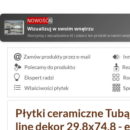
NOWOŚĆ
AI
Wizualizuj w swoim wnętrzu
Skorzystaj z wizualizatora AI i zobacz ten produkt w swoim wnę
Zamów produkty przez e-mail
Inn
Polecamy do produktu
Rea
Ekspert radzi
Rod
Właściwości płytek
Spo
Płytki ceramiczne Tubą
line dekor 29,8x74,8 - 