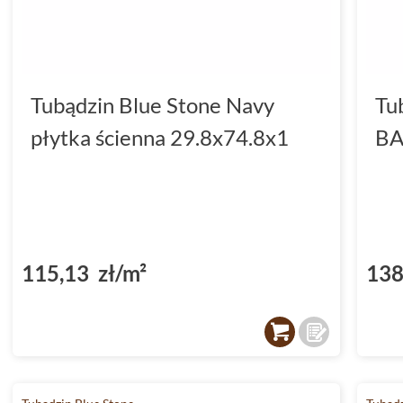
która będzie nie tylko piękna, ale rów
Tubądzin blue stone line dekor 29,8x7
spełni oczekiwania nawet najbardzie
Tubądzin Blue Stone Navy
Tu
użytkowników. Wprowadź do swojego d
płytka ścienna 29.8x74.8x1
BA
które będą zachwycać przez lata. Post
oferuje marka Tubądzin, i ciesz się ef
Twoje najśmielsze oczekiwania.
115,13 zł/m²
138