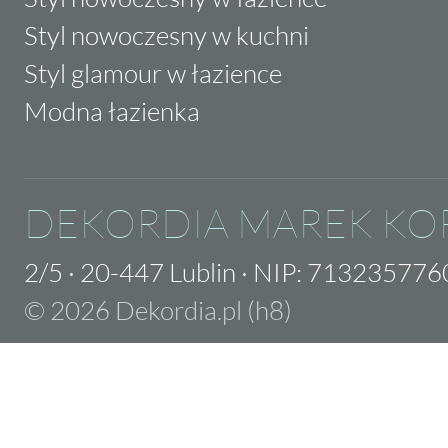
Styl nowoczesny w kuchni
Styl glamour w łazience
Modna łazienka
DEKORDIA MAREK KO
2/5
·
20-447 Lublin
·
NIP: 713235776
© 2026 Dekordia.pl (h8)