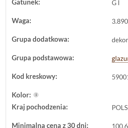
Gatunek:
Materiał:
glazura
: Wykorzystanie w
G I
zapewnia odporność na działanie wi
Waga:
3.890 
utrzymaniu czystości.
Wykończenie
błyszczące
: Błyszcz
Grupa dodatkowa:
deko
światło, nadając wnętrzu lekkości i
powiększając.
Grupa podstawowa:
glazu
Element dekoracyjny: Subtelny deko
nadają wnętrzu unikalny charakter, 
Kod kreskowy:
5900
standardowych rozwiązań.
Kolor:
i
Zastosowanie w praktyce 
Kraj pochodzenia:
POL
wykorzystać Tubądzin blue
29,8x74,8?
Minimalna cena z 30 dni:
100.6