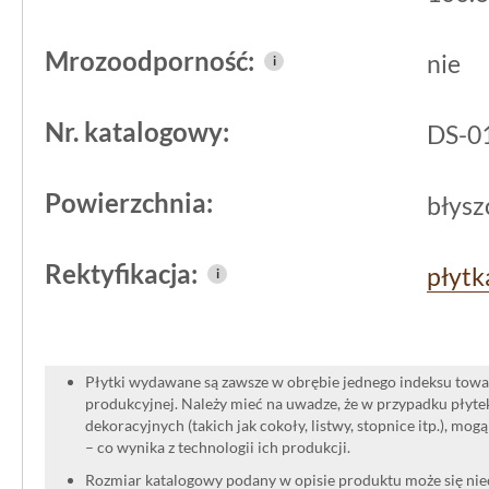
Płytki
Tubądzin blue stone line
dekor 
Mrozoodporność:
nie
i
wszechstronny produkt, który doskona
pomieszczeniach. Dzięki swojej estet
Nr. katalogowy:
DS-0
technicznym, możesz je wykorzystać w
Powierzchnia:
błysz
Łazienka: Płytki te będą doskona
gdzie estetyka idzie w parze z funk
Rektyfikacja:
płytk
i
błyszcząca powierzchnia nada wnętr
odporność na wilgoć zapewni trwał
Kuchnia: Jako element dekoracyjn
Płytki wydawane są zawsze w obrębie jednego indeksu towar
produkcyjnej. Należy mieć na uwadze, że w przypadku płyt
podkreślą styl pomieszczenia i na
dekoracyjnych (takich jak cokoły, listwy, stopnice itp.), mog
– co wynika z technologii ich produkcji.
charakter. Idealne zarówno
na ścia
Rozmiar katalogowy podany w opisie produktu może się niec