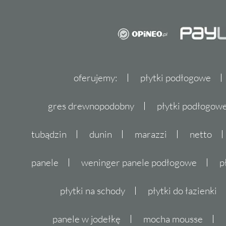
oferujemy:
płytki podłogowe
gres drewnopodobny
płytki podłogo
tubądzin
dunin
marazzi
netto
panele
weninger panele podłogowe
p
płytki na schody
płytki do łazienki
panele w jodełkę
mocha mousse