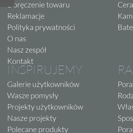
Doręczenie towaru
Cera
Reklamacje
Kam
Polityka prywatności
Bate
O nas
Nasz zespół
Kontakt
INSPIRUJEMY
RA
Galerie użytkowników
Pora
Wasze pomysły
Rodz
Projekty użytkowników
Właś
Nasze projekty
Spos
Polecane produkty
Pora