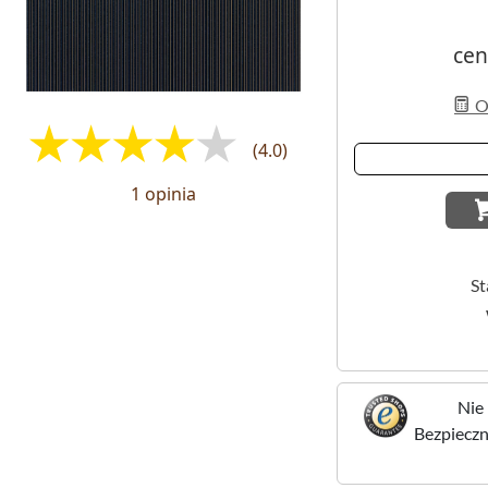
cen
Ob
(4.0)
1 opinia
St
Nie 
Bezpieczne