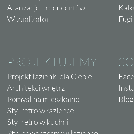
Aranżacje producentów
Kalk
Wizualizator
Fugi 
PROJEKTUJEMY
SO
Projekt łazienki dla Ciebie
Fac
Architekci wnętrz
Inst
Pomysł na mieszkanie
Blog
Styl retro w łazience
Styl retro w kuchni
Styl nowoczesny w łazience