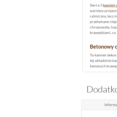
Sierra 3
kamień 
warstwy przypomi
rytmiczny, lecz 
przełamane ciep
chropowata, łupa
krawędziami, co 
Betonowy od
To kamień dekora
tej okładzinie k
łamanych krawędz
Kamień na e
Dodatko
Deklarowana prz
tarasowe oraz fr
warstw optycznie
Informa
Sierra 3 St