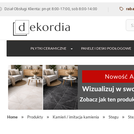
|
Obsługi Klienta: pn-pt 8:00-17:00, sob 8:00-14:00
rabat 12% n
PŁYTKI CERAMICZNE
PANELE I DESKI PODŁOGOWE
Home
Produkty
Kamień / imitacja kamienia
Stegu
Ste