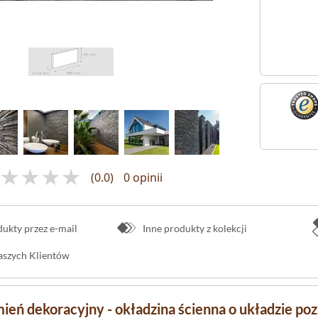
(0.0)
0 opinii
kty przez e-mail
Inne produkty z kolekcji
naszych Klientów
mień dekoracyjny - okładzina ścienna o układzie p