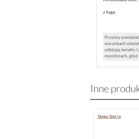
z fugą:
Prosimy pamiętać,
warunkach oświet
odbijają światło 
monitorach, gdyż
Inne produk
Stegu Sierra