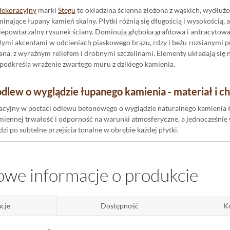
dekoracyjny
marki
Stegu
to okładzina ścienna złożona z wąskich, wydłu
nające łupany kamień skalny. Płytki różnią się długością i wysokością, a
niepowtarzalny rysunek ściany. Dominują głęboka grafitowa i antracytowa
łymi akcentami w odcieniach piaskowego brązu, rdzy i beżu rozsianymi 
na, z wyraźnym reliefem i drobnymi szczelinami. Elementy układają się na 
podkreśla wrażenie zwartego muru z dzikiego kamienia.
lew o wyglądzie łupanego kamienia - materiał i c
cyjny w postaci odlewu betonowego o wyglądzie naturalnego kamienia łu
amiennej trwałość i odporność na warunki atmosferyczne, a jednocześnie
i po subtelne przejścia tonalne w obrębie każdej płytki.
lewacje i wnętrza - mrozoodporna okładzina kami
we informacje o produkcie
ez producenta mrozoodporność otwiera zastosowanie tego kamienia na e
agmenty architektury ogrodowej. Ta sama okładzina sprawdzi się w salon
 poszerza ścianę i porządkuje kompozycję wnętrza.
cje
Dostępność
K
egu - kamień dekoracyjny do spójnej aranżacji