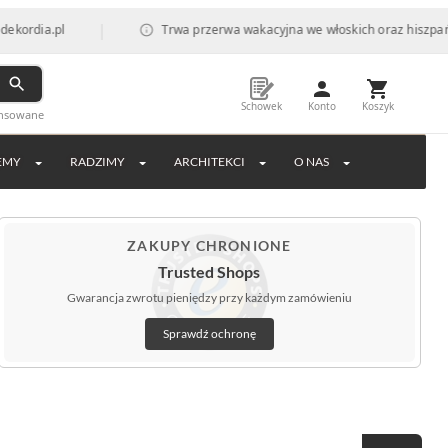
|
.pl
Trwa przerwa wakacyjna we włoskich oraz hiszpańskich fa
Schowek
Konto
Koszyk
ansowane
EMY
RADZIMY
ARCHITEKCI
O NAS
ZAKUPY CHRONIONE
Trusted Shops
Gwarancja zwrotu pieniędzy przy każdym zamówieniu
Sprawdź ochronę