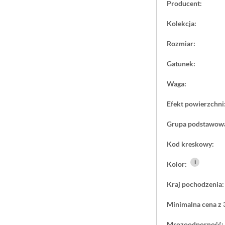
Producent:
Płaski format od
warstw. Jeśli sz
Kolekcja:
zarówno wewnątr
Rozmiar:
Gatunek:
Waga:
Efekt powierzchni
Grupa podstawow
Kod kreskowy:
i
Kolor:
Kraj pochodzenia:
Minimalna cena z 
Mrozoodporność: