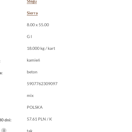
Stegu
lewu pozwala kleić płytki bezpośrednio na przygotowanym podłożu, co skr
ukasz okładziny ściennej, która łączy ciemną, zdecydowaną kolorystykę 
Sierra
z, jak i
na zewnątrz
, Sierra 3 daje spójny materiał na całą inwestycję.
8.00 x 55.00
G I
18.000 kg / kart
kamień
:
beton
a:
5907762309097
mix
POLSKA
57.61 PLN / K
30 dni:
i
tak