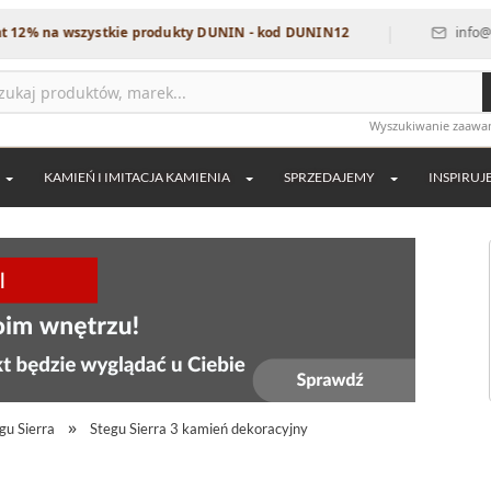
|
a wszystkie produkty DUNIN - kod DUNIN12
info@dekordia
Wyszukiwanie zaaw
KAMIEŃ I IMITACJA KAMIENIA
SPRZEDAJEMY
INSPIRUJ
gu Sierra
Stegu Sierra 3 kamień dekoracyjny