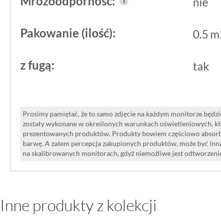
Mrozoodporność:
nie
i
Jeśli szukasz jasnej okładziny ściennej
wnosi spokojny rytm i utrzymuje wnętr
Pakowanie (ilość):
0.5 m
Parma 1 White odpowiada na to zadan
z fugą:
przewidywalny i powtarzalny.
tak
Prosimy pamiętać, że to samo zdjęcie na każdym monitorze będzie
zostały wykonane w określonych warunkach oświetleniowych, kt
prezentowanych produktów. Produkty bowiem częściowo absorbują
barwę. A zatem percepcja zakupionych produktów, może być inna
na skalibrowanych monitorach, gdyż niemożliwe jest odtworzen
Inne produkty z kolekcji