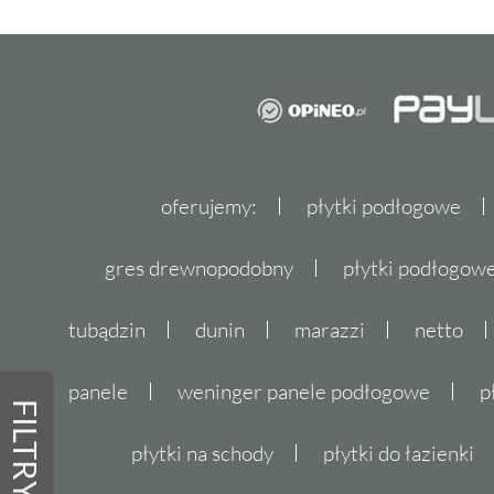
oferujemy:
płytki podłogowe
gres drewnopodobny
płytki podłogo
tubądzin
dunin
marazzi
netto
panele
weninger panele podłogowe
p
FILTRY
płytki na schody
płytki do łazienki