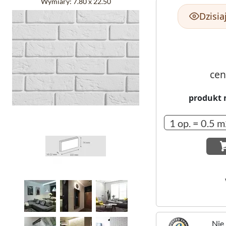
Wymiary:
7.80 x 22.50
Dzisia
cen
produkt 
Nie 