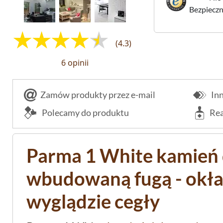
Bezpieczne
(4.3)
6 opinii
Zamów produkty przez e-mail
Inn
Polecamy do produktu
Rea
Parma 1 White kamień 
wbudowaną fugą - okła
wyglądzie cegły