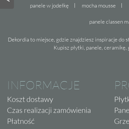
panele w jodełkę
mocha mousse
panele classen m
Dekordia to miejsce, gdzie znajdziesz inspiracje do 
Kupisz płytki, panele, ceramikę, g
INFORMACJE
P
Koszt dostawy
Płyt
Czas realizacji zamówienia
Pane
Płatność
Grze