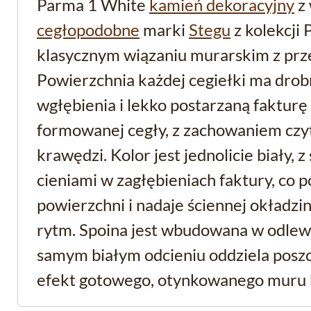
Parma 1 White
kamień dekoracyjny
z 
cegłopodobne
marki
Stegu
z kolekcji
klasycznym wiązaniu murarskim z prze
Powierzchnia każdej cegiełki ma drob
wgłębienia i lekko postarzaną fakturę
formowanej cegły, z zachowaniem czyt
krawędzi. Kolor jest jednolicie biały,
cieniami w zagłębieniach faktury, co 
powierzchni i nadaje ściennej okładzi
rytm. Spoina jest wbudowana w odlew
samym białym odcieniu oddziela poszc
efekt gotowego, otynkowanego muru 
dodatkowego fugowania.