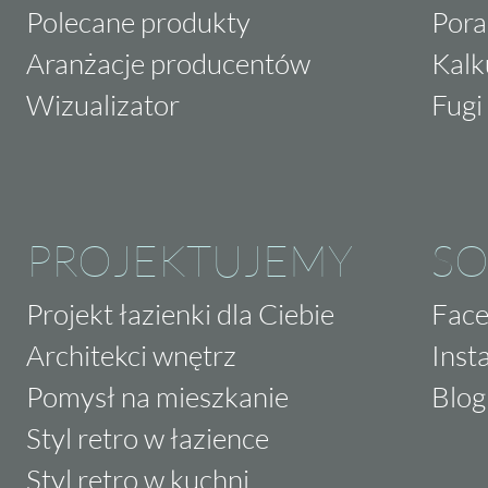
Polecane produkty
Pora
Aranżacje producentów
Kalk
Wizualizator
Fugi 
PROJEKTUJEMY
SO
Projekt łazienki dla Ciebie
Fac
Architekci wnętrz
Inst
Pomysł na mieszkanie
Blog
Styl retro w łazience
Styl retro w kuchni