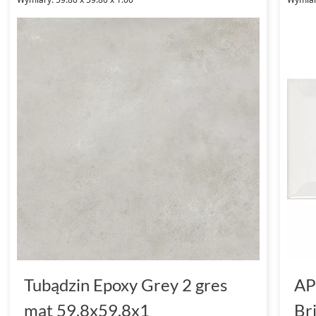
Tubądzin Epoxy Grey 2 gres
AP
mat 59.8x59.8x1
Br