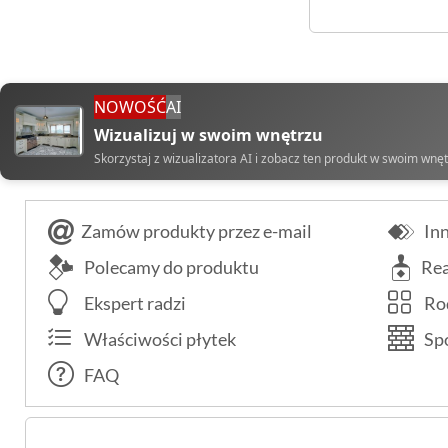
NOWOŚĆ
AI
Wizualizuj w swoim wnętrzu
Skorzystaj z wizualizatora AI i zobacz ten produkt w swoim wnę
Zamów produkty przez e-mail
Inn
Polecamy do produktu
Rea
Ekspert radzi
Rod
Właściwości płytek
Spo
FAQ