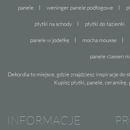
panele
weninger panele podłogowe
p
płytki na schody
płytki do łazienki
panele w jodełkę
mocha mousse
panele classen m
Dekordia to miejsce, gdzie znajdziesz inspiracje do 
Kupisz płytki, panele, ceramikę, g
INFORMACJE
P