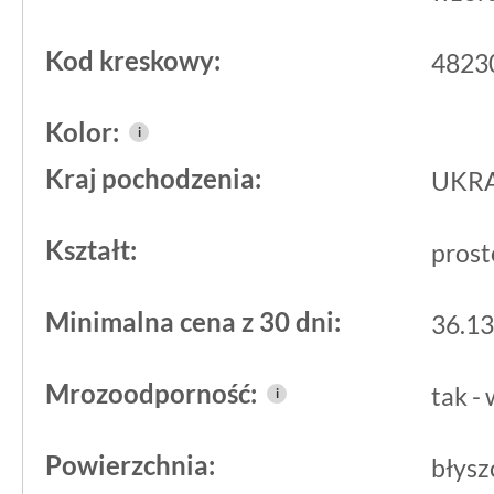
gdzie jego jasna barwa doświetli przes
Kod kreskowy:
4823
Dzięki dużemu formatowi i efektowi n
Kolor:
doskonale zgra się z minimalistyczny
i
aranżacjami. Można go też stosować w 
Kraj pochodzenia:
UKR
użytkowych, zwłaszcza tam, gdzie liczy
Kształt:
prost
wygląd utrzymany bez nadmiaru ozdo
Minimalna cena z 30 dni:
36.13
Mrozoodporność:
tak -
i
Powierzchnia:
błysz