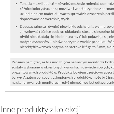
Tonacja – czyli odcień – również może się zmieniać pomięd
różnice kolorystyczne są możliwe i w pełni zgodne z norma
uzupełnieniem materiału warto sprawdzić oznaczenia partii
dopasowane do wcześniejszych.
Dopuszczalne są również niewielkie odchylenia wymiarowe w
zniwelować różnice podczas układania, stosuje się spoinę, kt
płytki nie układają się idealnie „na styk” lub pojawiają się n
małych dystansów – nie świadczy to o wadzie produktu. W br
nierektyfikowanych optymalna szerokość fugi to 3 mm, a dl
Prosimy pamiętać, że to samo zdjęcie na każdym monitorze będzie
zostały wykonane w określonych warunkach oświetleniowych, kt
prezentowanych produktów. Produkty bowiem częściowo absorbują
barwę. A zatem percepcja zakupionych produktów, może być inna
na skalibrowanych monitorach, gdyż niemożliwe jest odtworzen
Inne produkty z kolekcji