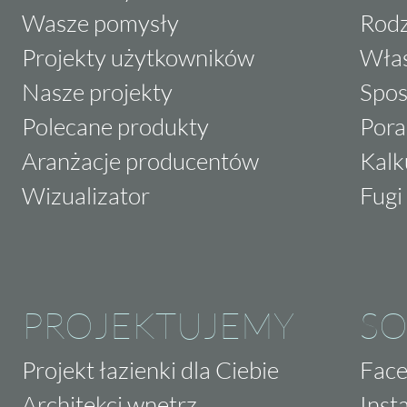
Wasze pomysły
Rodz
Projekty użytkowników
Właś
Nasze projekty
Spos
Polecane produkty
Pora
Aranżacje producentów
Kalk
Wizualizator
Fugi 
PROJEKTUJEMY
SO
Projekt łazienki dla Ciebie
Fac
Architekci wnętrz
Inst