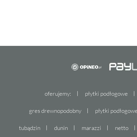
oferujemy:
płytki podłogowe
gres drewnopodobny
płytki podłogo
tubądzin
dunin
marazzi
netto