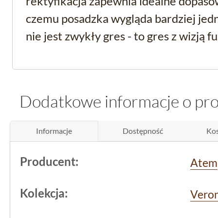
rektyfikacja zapewnia idealne dopaso
czemu posadzka wygląda bardziej jedno
nie jest zwykły gres - to gres z wizją f
Charakterystyka techn
poziomie praktycznym
Dodatkowe informacje o pr
Produkt jest
mrozoodporny
, co oznac
Informacje
Dostępność
Kos
nie tylko wewnątrz, ale i na zewnątrz 
balkonach. Jego gresowa struktura oz
Producent:
Atem
błyszcząca powierzchnia ułatwia utrzy
wymaga odrobiny czujności przy wyb
Kolekcja:
Vero
pielęgnacji, by nie utracić tego efektu