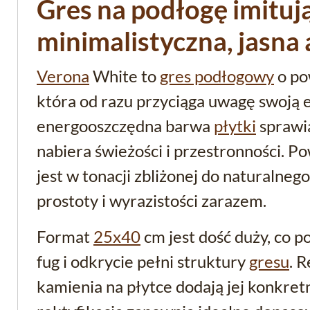
Gres na podłogę imituj
minimalistyczna, jasna
Verona
White to
gres podłogowy
o po
która od razu przyciąga uwagę swoją e
energooszczędna barwa
płytki
sprawia
nabiera świeżości i przestronności. 
jest w tonacji zbliżonej do naturalneg
prostoty i wyrazistości zarazem.
Format
25x40
cm jest dość duży, co p
fug i odkrycie pełni struktury
gresu
. 
kamienia na płytce dodają jej konkretn