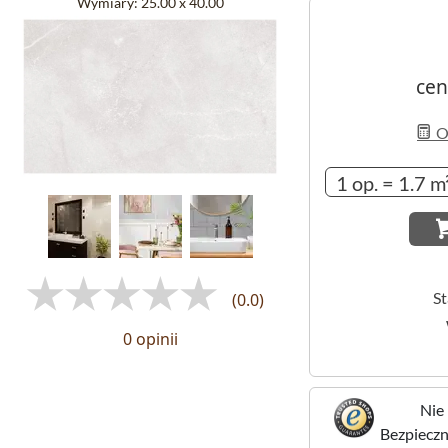
Wymiary:
25.00 x 40.00
cen
Ob
S
(0.0)
0 opinii
Nie 
Bezpieczne