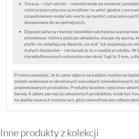
Tonacja – czyli odcień – również może się zmieniać pomięd
różnice kolorystyczne są możliwe i w pełni zgodne z norma
uzupełnieniem materiału warto sprawdzić oznaczenia partii
dopasowane do wcześniejszych.
Dopuszczalne są również niewielkie odchylenia wymiarowe w
zniwelować różnice podczas układania, stosuje się spoinę, kt
płytki nie układają się idealnie „na styk” lub pojawiają się n
małych dystansów – nie świadczy to o wadzie produktu. W br
nierektyfikowanych optymalna szerokość fugi to 3 mm, a dl
Prosimy pamiętać, że to samo zdjęcie na każdym monitorze będzie
zostały wykonane w określonych warunkach oświetleniowych, kt
prezentowanych produktów. Produkty bowiem częściowo absorbują
barwę. A zatem percepcja zakupionych produktów, może być inna
na skalibrowanych monitorach, gdyż niemożliwe jest odtworzen
Inne produkty z kolekcji