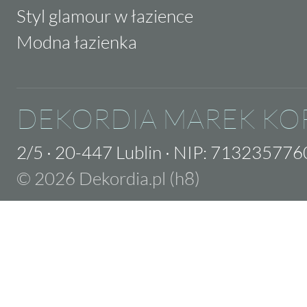
Styl glamour w łazience
Modna łazienka
DEKORDIA MAREK KO
2/5
·
20-447 Lublin
·
NIP: 713235776
© 2026 Dekordia.pl (h8)