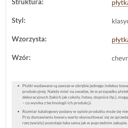
Struktura:
drewna, ale bez jego ograniczeń, jest 
płytk
Styl:
klasy
Wzorzysta:
płytk
Wzór:
chev
Płytki wydawane są zawsze w obrębie jednego indeksu towar
produkcyjnej. Należy mieć na uwadze, że w przypadku płyt
dekoracyjnych (takich jak cokoły, listwy, stopnice itp.), mog
– co wynika z technologii ich produkcji.
Rozmiar katalogowy podany w opisie produktu może się niec
Przy domawianiu towaru warto skonsultować się ze sprzedaw
rzeczywisty) pozostaje taka sama jak w poprzednim zakupie.