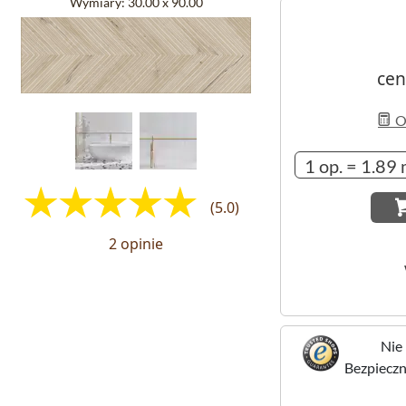
Wymiary:
30.00 x 90.00
cen
Ob
(5.0)
2 opinie
Nie 
Bezpieczne