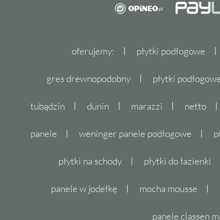
oferujemy:
płytki podłogowe
gres drewnopodobny
płytki podłogo
tubądzin
dunin
marazzi
netto
panele
weninger panele podłogowe
p
płytki na schody
płytki do łazienki
panele w jodełkę
mocha mousse
panele classen m