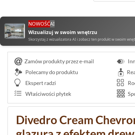
NOWOŚĆ
AI
Wizualizuj w swoim wnętrzu
Skorzystaj z wizualizatora AI i zobacz ten produkt w swoim wnę
Zamów produkty przez e-mail
Inn
Polecamy do produktu
Rea
Ekspert radzi
Rod
Właściwości płytek
Spo
Divedro Cream Chevro
glazura z efektem dre