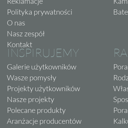
Reklamacje
Kam
Polityka prywatności
Bate
O nas
Nasz zespół
Kontakt
INSPIRUJEMY
RA
Galerie użytkowników
Pora
Wasze pomysły
Rodz
Projekty użytkowników
Właś
Nasze projekty
Spos
Polecane produkty
Pora
Aranżacje producentów
Kalk