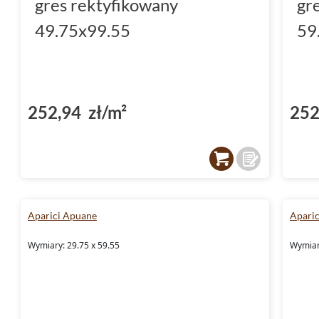
gres rektyfikowany
gr
49.75x99.55
59
252,94 zł/m²
252
Aparici Apuane
Aparic
Wymiary: 29.75 x 59.55
Wymiary