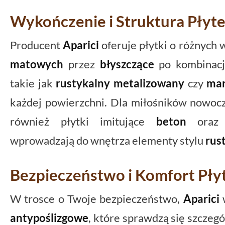
Wykończenie i Struktura Płyte
Producent
Aparici
oferuje płytki o różnych 
matowych
przez
błyszczące
po kombinację
takie jak
rustykalny metalizowany
czy
ma
każdej powierzchni. Dla miłośników nowoc
również płytki imitujące
beton
oraz 
wprowadzają do wnętrza elementy stylu
rus
Bezpieczeństwo i Komfort Płyt
W trosce o Twoje bezpieczeństwo,
Aparici
w
antypoślizgowe
, które sprawdzą się szczeg