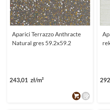
Aparici Terrazzo Anthracte
Ap
Natural gres 59.2x59.2
re
243,01 zł/m²
292