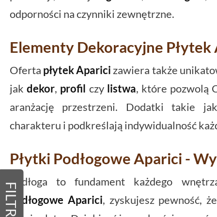
odporności na czynniki zewnętrzne.
Elementy Dekoracyjne Płytek 
Oferta
płytek Aparici
zawiera także unikat
jak
dekor
,
profil
czy
listwa
, które pozwolą 
aranżację przestrzeni. Dodatki takie j
charakteru i podkreślają indywidualność ka
Płytki Podłogowe Aparici - Wy
Podłoga to fundament każdego wnętrz
FILTRY
podłogowe Aparici
, zyskujesz pewność, ż