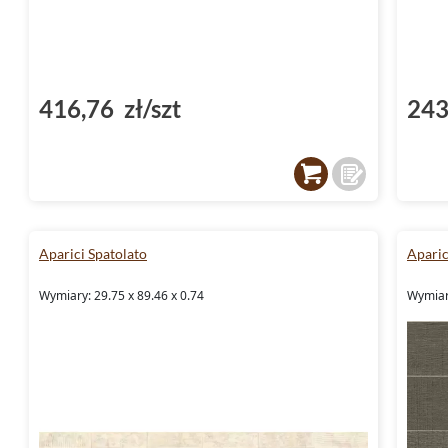
416,76 zł/szt
243
Aparici Spatolato
Apari
Wymiary: 29.75 x 89.46 x 0.74
Wymiar