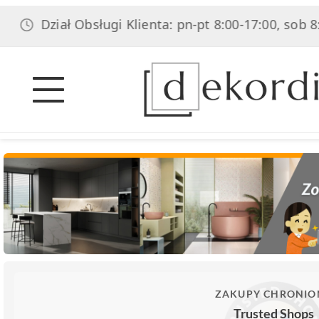
ział Obsługi Klienta: pn-pt 8:00-17:00, sob 8:00-14:0
ZAKUPY CHRONIO
Trusted Shops