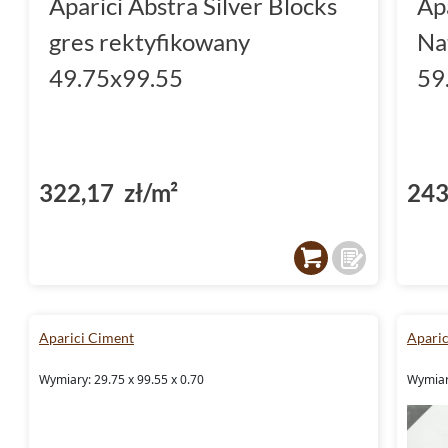
Aparici Abstra Silver Blocks
Ap
gres rektyfikowany
Na
49.75x99.55
59
322,17 zł/m²
243
Aparici Ciment
Aparic
Wymiary: 29.75 x 99.55 x 0.70
Wymiary