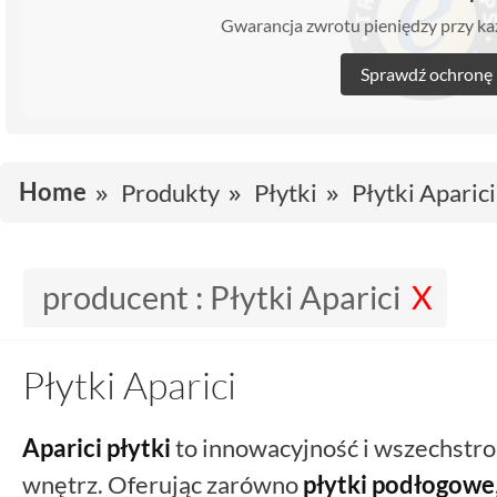
Gwarancja zwrotu pieniędzy przy 
Sprawdź ochronę
Home
Produkty
Płytki
Płytki Aparici
producent :
Płytki Aparici
Płytki Aparici
Aparici płytki
to innowacyjność i wszechstr
wnętrz. Oferując zarówno
płytki podłogowe