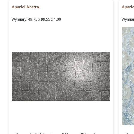
Aparici Abstra
Apari
Wymiary: 49.75 x 99.55 x 1.00
Wymiar