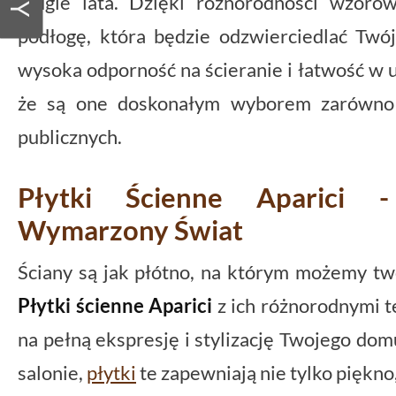
długie lata. Dzięki różnorodności wzoró
podłogę, która będzie odzwierciedlać Twój 
wysoka odporność na ścieranie i łatwość w u
że są one doskonałym wyborem zarówno 
publicznych.
Płytki Ścienne Aparici -
Wymarzony Świat
Ściany są jak płótno, na którym możemy tw
Płytki ścienne Aparici
z ich różnorodnymi t
na pełną ekspresję i stylizację Twojego dom
salonie,
płytki
te zapewniają nie tylko piękno,