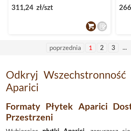
311,24 zł/szt
266
...
poprzednia
1
2
3
Odkryj Wszechstronność i
Aparici
Formaty Płytek Aparici Do
Przestrzeni
Wybierając
płytki Aparici
, zanurzasz si