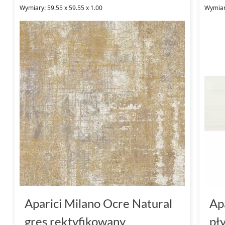
Wymiary: 59.55 x 59.55 x 1.00
Wymiar
Aparici Milano Ocre Natural
Ap
gres rektyfikowany
pł