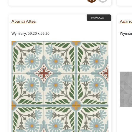
PROMOCJA
Aparici Altea
Aparic
Wymiary: 59.20 x 59.20
Wymiary