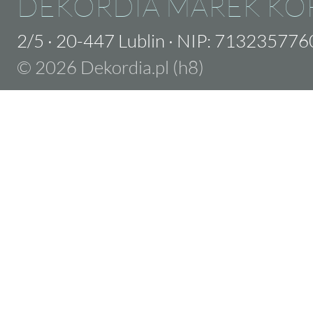
DEKORDIA MAREK KO
2/5
·
20-447 Lublin
·
NIP: 713235776
© 2026 Dekordia.pl (h8)