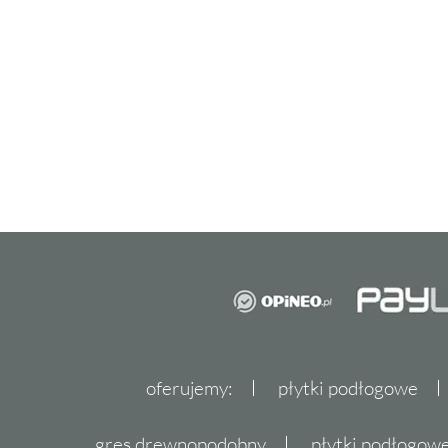
oferujemy:
płytki podłogowe
gres drewnopodobny
płytki podłogo