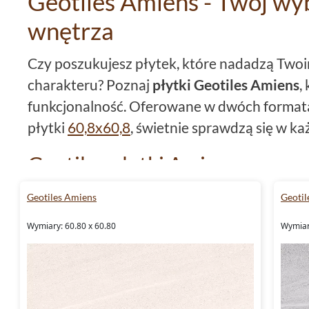
Geotiles Amiens - Twój w
wnętrza
Czy poszukujesz płytek, które nadadzą Tw
charakteru? Poznaj
płytki Geotiles Amiens
,
funkcjonalność. Oferowane w dwóch format
płytki
60,8x60,8
, świetnie sprawdzą się w k
Geotiles płytki Amiens - mroz
Zastosowany do produkcji
gres
gwarantuje, 
Geotiles Amiens
Geotil
mrozoodporne
. Idealne do zastosowania na 
Wymiary: 60.80 x 60.80
Wymiar
temperatury.
Matowe
wykonanie powierzchni 
jednocześnie jest niezwykle praktyczne.
Płytki Geotiles Amiens do łazi