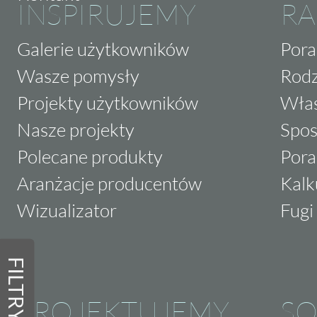
INSPIRUJEMY
RA
Galerie użytkowników
Pora
Wasze pomysły
Rodz
Projekty użytkowników
Właś
Nasze projekty
Spos
Polecane produkty
Pora
Aranżacje producentów
Kalk
Wizualizator
Fugi 
FILTRY
PROJEKTUJEMY
SO