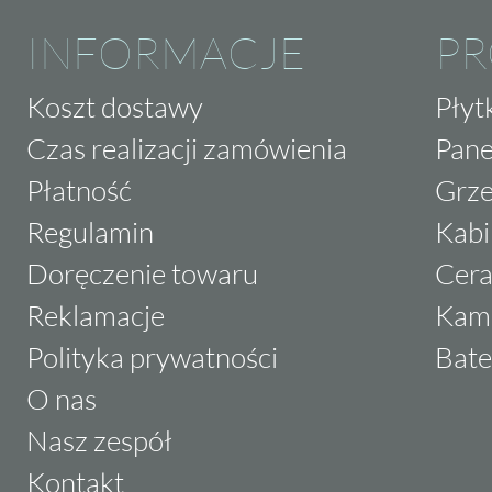
INFORMACJE
P
Koszt dostawy
Płyt
Czas realizacji zamówienia
Pane
Płatność
Grze
Regulamin
Kabi
Doręczenie towaru
Cera
Reklamacje
Kam
Polityka prywatności
Bate
O nas
Nasz zespół
Kontakt