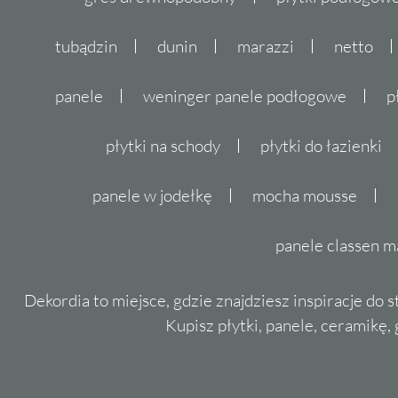
tubądzin
dunin
marazzi
netto
panele
weninger panele podłogowe
p
płytki na schody
płytki do łazienki
panele w jodełkę
mocha mousse
panele classen m
Dekordia to miejsce, gdzie znajdziesz inspiracje do 
Kupisz płytki, panele, ceramikę, g