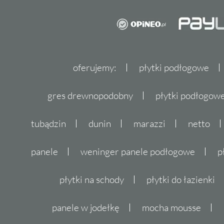
oferujemy:
płytki podłogowe
gres drewnopodobny
płytki podłogo
tubądzin
dunin
marazzi
netto
panele
weninger panele podłogowe
p
płytki na schody
płytki do łazienki
panele w jodełkę
mocha mousse