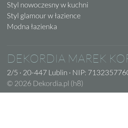
Styl nowoczesny w kuchni
Styl glamour w łazience
Modna łazienka
DEKORDIA MAREK KO
2/5
·
20-447 Lublin
·
NIP: 713235776
© 2026 Dekordia.pl (h8)