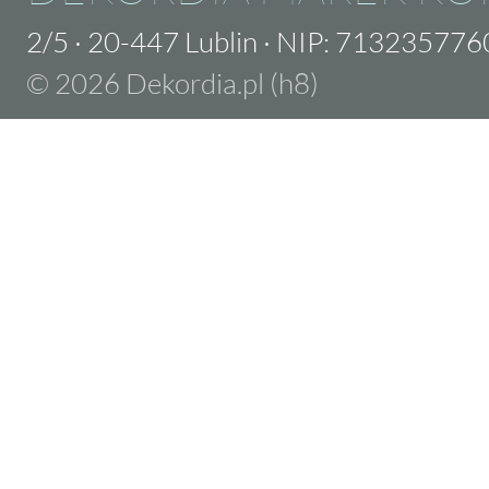
2/5
·
20-447 Lublin
·
NIP: 713235776
© 2026 Dekordia.pl (h8)