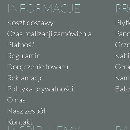
INFORMACJE
P
Koszt dostawy
Płyt
Czas realizacji zamówienia
Pane
Płatność
Grze
Regulamin
Kabi
Doręczenie towaru
Cera
Reklamacje
Kam
Polityka prywatności
Bate
O nas
Nasz zespół
Kontakt
INSPIRUJEMY
RA