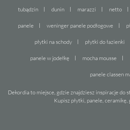
tubądzin
dunin
marazzi
netto
panele
weninger panele podłogowe
p
płytki na schody
płytki do łazienki
panele w jodełkę
mocha mousse
panele classen m
Dekordia to miejsce, gdzie znajdziesz inspiracje do 
Kupisz płytki, panele, ceramikę, g