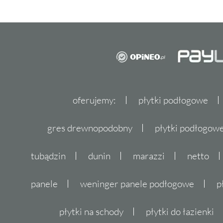
oferujemy:
płytki podłogowe
gres drewnopodobny
płytki podłogo
tubądzin
dunin
marazzi
netto
panele
weninger panele podłogowe
p
płytki na schody
płytki do łazienki