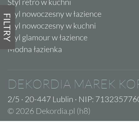
Styl retro w kuchni
Styl nowoczesny w łazience
FILTRY
Styl nowoczesny w kuchni
Styl glamour w łazience
Modna łazienka
DEKORDIA MAREK KO
2/5
·
20-447 Lublin
·
NIP: 713235776
© 2026 Dekordia.pl (h8)