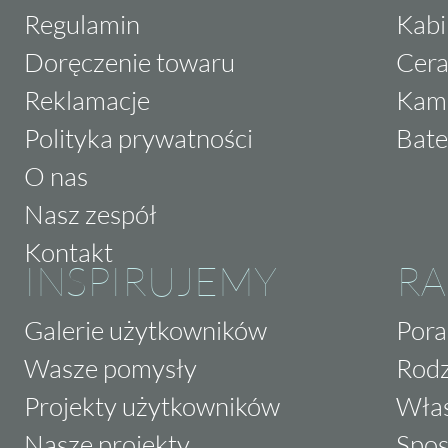
Regulamin
Kabi
Doręczenie towaru
Cera
Reklamacje
Kam
Polityka prywatności
Bate
O nas
Nasz zespół
Kontakt
INSPIRUJEMY
RA
Galerie użytkowników
Pora
Wasze pomysły
Rodz
Projekty użytkowników
Właś
Nasze projekty
Spos