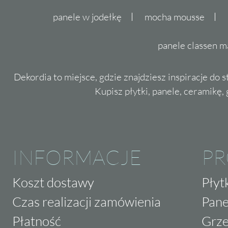
panele w jodełkę
mocha mousse
panele classen m
Dekordia to miejsce, gdzie znajdziesz inspiracje do 
Kupisz płytki, panele, ceramikę, g
INFORMACJE
P
Koszt dostawy
Płyt
Czas realizacji zamówienia
Pane
Płatność
Grze