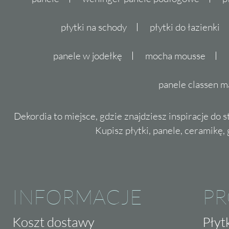
płytki na schody
płytki do łazienki
panele w jodełkę
mocha mousse
panele classen m
Dekordia to miejsce, gdzie znajdziesz inspiracje do 
Kupisz płytki, panele, ceramikę, g
INFORMACJE
P
Koszt dostawy
Płyt