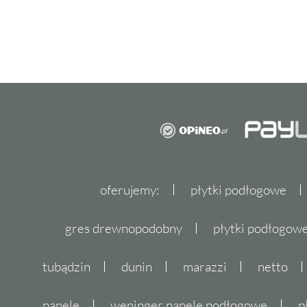
oferujemy:
płytki podłogowe
gres drewnopodobny
płytki podłogo
tubądzin
dunin
marazzi
netto
panele
weninger panele podłogowe
p