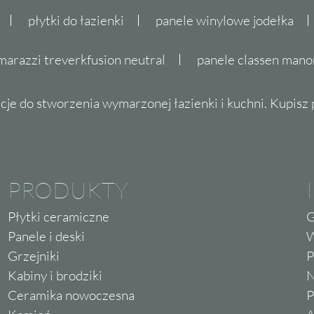
płytki do łazienki
panele winylowe jodełka
marazzi treverkfusion neutral
panele classen mano
cje do stworzenia wymarzonej łazienki i kuchni. Kupisz pł
PRODUKTY
Płytki ceramiczne
G
Panele i deski
W
Grzejniki
P
Kabiny i brodziki
N
Ceramika nowoczesna
P