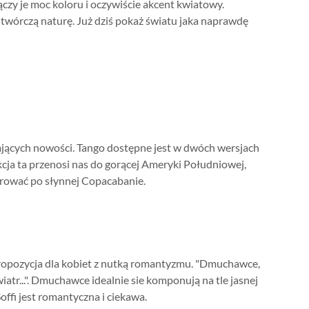
łączy je moc koloru i oczywiście akcent kwiatowy.
wórczą naturę. Już dziś pokaż światu jaka naprawdę
hających nowości. Tango dostępne jest w dwóch wersjach
cja ta przenosi nas do gorącej Ameryki Południowej,
erować po słynnej Copacabanie.
propozycja dla kobiet z nutką romantyzmu. "Dmuchawce,
wiatr...". Dmuchawce idealnie sie komponują na tle jasnej
Soffi jest romantyczna i ciekawa.