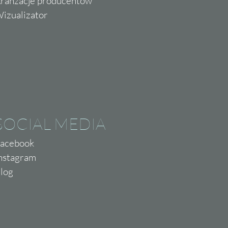
ranżacje producentów
izualizator
SOCIAL MEDIA
acebook
nstagram
log