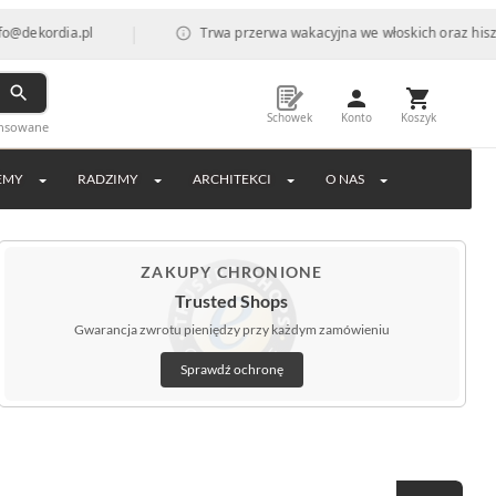
|
ordia.pl
Trwa przerwa wakacyjna we włoskich oraz hiszpański
Schowek
Konto
Koszyk
ansowane
EMY
RADZIMY
ARCHITEKCI
O NAS
ZAKUPY CHRONIONE
Trusted Shops
Gwarancja zwrotu pieniędzy przy każdym zamówieniu
Sprawdź ochronę