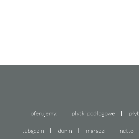
oferujemy:
płytki podłogowe
pły
tubądzin
dunin
marazzi
netto