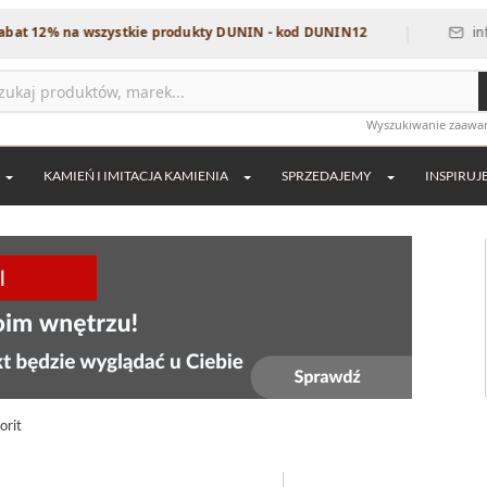
|
12% na wszystkie produkty DUNIN - kod DUNIN12
info@dek
Wyszukiwanie zaaw
KAMIEŃ I IMITACJA KAMIENIA
SPRZEDAJEMY
INSPIRUJ
orit