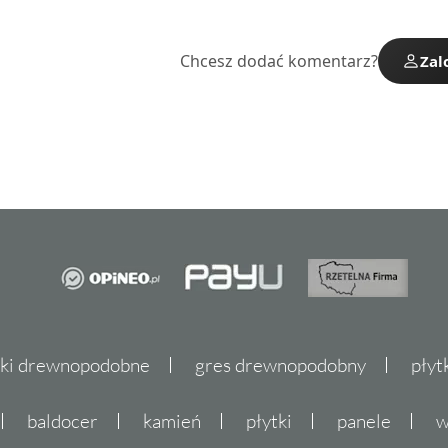
Chcesz dodać komentarz?
Zal
tki drewnopodobne
gres drewnopodobny
płyt
baldocer
kamień
płytki
panele
w