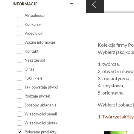
INFORMACJE
Aktualności
Konkursy
Video blog
Ważne informacje
Kolekcja firmy Po
Kontakt
Wybierz jaką kobie
Nasz zespół
1. twórcza,
O nas
2. otwarta i nowo
3. romantyczna,
Fugi i kleje
4. zmysłowa,
Jak powstają płytki
5. orientalna.
Rodzaje płytek
Wybierz i zobacz 
Sposoby układania
Właściwości paneli
1. Twórcza jak Sty
Właściwości płytek
Polecane produkty