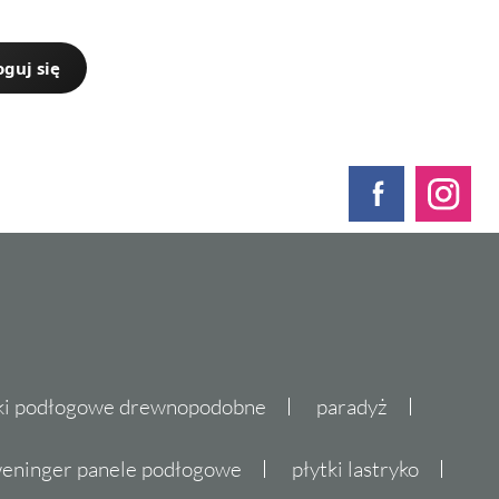
oguj się
ki podłogowe drewnopodobne
paradyż
eninger panele podłogowe
płytki lastryko