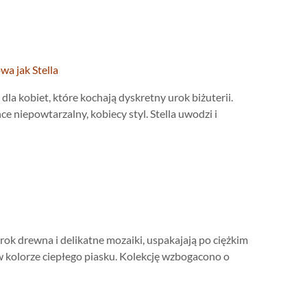
wa jak Stella
la kobiet, które kochają dyskretny urok biżuterii.
e niepowtarzalny, kobiecy styl. Stella uwodzi i
urok drewna i delikatne mozaiki, uspakajają po ciężkim
 w kolorze ciepłego piasku. Kolekcję wzbogacono o