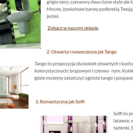
grigio nero, czerwony dwa rózne style ale 
Mocne, żywiołowe barwy podkreślą Twoją t
jesteś.
Zobacz w naszym sklepie
2. Otwarta i nowoczesna jak Tango
Tango to propozycja dla kobiet otwartych i koc
kolorystycznych: brązowym i czerwo- nym. Kolek
gdzie możemy zatańczyć ogniste tango i pospac
3. Romantyczna jak Soffi
Soffi to 
latawce, 
łazienki, 