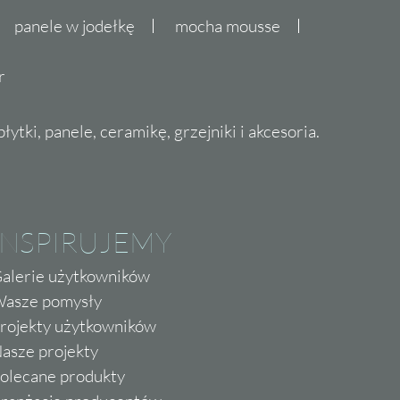
panele w jodełkę
mocha mousse
r
ytki, panele, ceramikę, grzejniki i akcesoria.
INSPIRUJEMY
alerie użytkowników
asze pomysły
rojekty użytkowników
asze projekty
olecane produkty