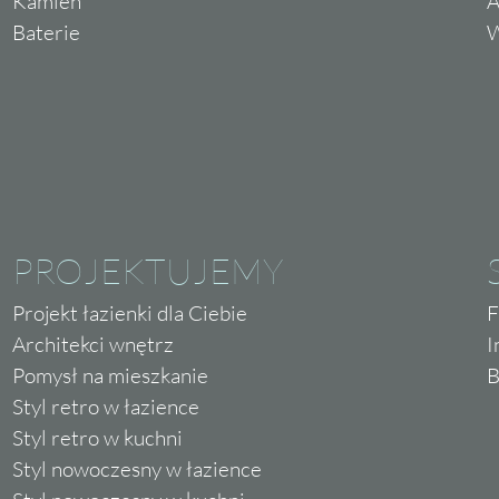
Kamień
A
Baterie
W
PROJEKTUJEMY
Projekt łazienki dla Ciebie
F
Architekci wnętrz
I
Pomysł na mieszkanie
B
Styl retro w łazience
Styl retro w kuchni
Styl nowoczesny w łazience