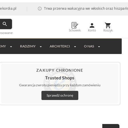
|
Trwa przerwa wakacyjna we włoskich oraz hiszpańskich fabry
Schowek
Konto
Koszyk
ansowane
EMY
RADZIMY
ARCHITEKCI
O NAS
ZAKUPY CHRONIONE
Trusted Shops
Gwarancja zwrotu pieniędzy przy każdym zamówieniu
Sprawdź ochronę