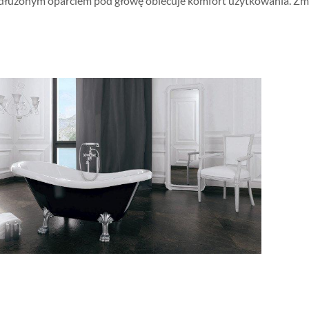
łużonym oparciem pod głowę obiecuje komfort użytkowania. Zmi