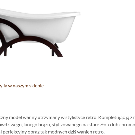
lia w naszym sklepie
czny model wanny utrzymany w stylistyce retro. Kompletując ją z 
wdziwego, lanego brązu, stylizowanego na stare złoto lub chrom
 perfekcyjny obraz tak modnych dziś wanien retro.