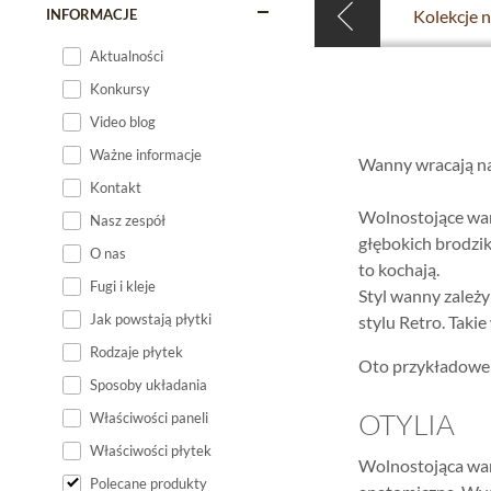
INFORMACJE
Aktualności
Konkursy
Video blog
Ważne informacje
Wanny wracają na
Kontakt
Wolnostojące wann
Nasz zespół
głębokich brodzik
O nas
to kochają.
Fugi i kleje
Styl wanny zależy
Jak powstają płytki
stylu Retro. Taki
Rodzaje płytek
Oto przykładowe 
Sposoby układania
OTYLIA
Właściwości paneli
Właściwości płytek
Wolnostojąca wan
Polecane produkty