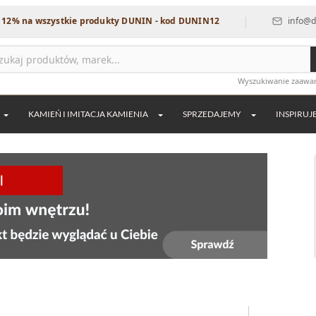
|
szystkie produkty DUNIN - kod DUNIN12
info@dekordia.pl
Wyszukiwanie zaaw
KAMIEŃ I IMITACJA KAMIENIA
SPRZEDAJEMY
INSPIRUJ