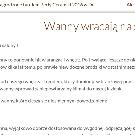
Kolekcje nagrodzone tytułem Perły Ceramiki 2016 w Dekordia.pl
Ale
Wanny wracają na 
 salony !
y to ponownie hit w aranżacji wnętrz. Po trwającej jeszcze do 
ów kilka lat temu, po prawie niewidoczne brodziki w ostatnim sez
 od naszego wnętrza. Trendem, który dominuje w branżowej prasie
e wanny wprowadzą niepowtarzalny klimat do naszej łazienki.
wanny, które cieszą się niezmiennym powodzeniem:
na, wyjątkowo dobrze dostosowana do wygodnej, odprężającej kąp