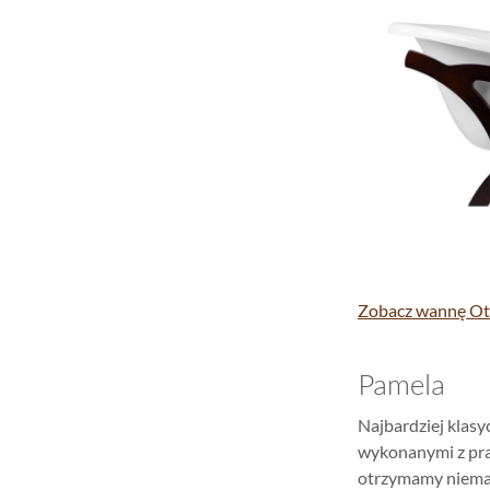
Zobacz wannę Oty
Pamela
Najbardziej klasy
wykonanymi z pra
otrzymamy niemal