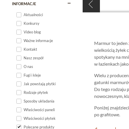
INFORMACJE
Aktualności
Konkursy
Video blog
Ważne informacje
Marmur to jeden z
Kontakt
wielkością żyłek 
spotykany na mn
Nasz zespół
w łazienkach jako
O nas
Wielu z producent
Fugi i kleje
gatunki marmurów,
Jak powstają płytki
Do tego rodzaju p
Rodzaje płytek
nowoczesnym, kla
Sposoby układania
Poniżej znajdzie
Właściwości paneli
po grafitowe.
Właściwości płytek
Polecane produkty