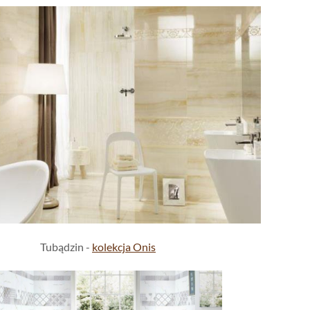
Tubądzin -
kolekcja Onis