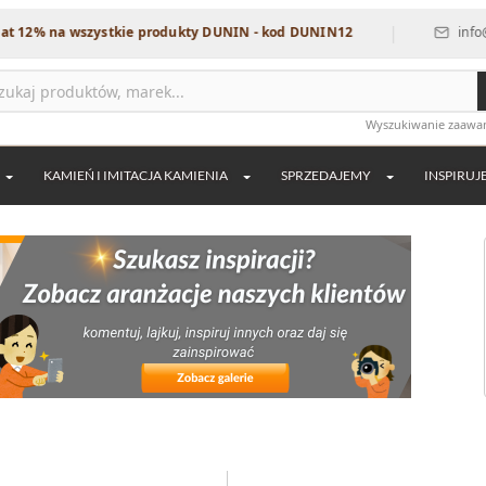
|
zystkie produkty DUNIN - kod DUNIN12
info@dekordia.pl
Wyszukiwanie zaaw
KAMIEŃ I IMITACJA KAMIENIA
SPRZEDAJEMY
INSPIRUJ