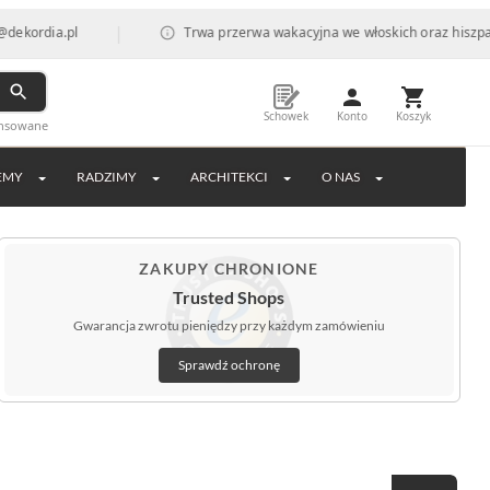
|
Trwa przerwa wakacyjna we włoskich oraz hiszpańskich fabryka
Schowek
Konto
Koszyk
ansowane
EMY
RADZIMY
ARCHITEKCI
O NAS
ZAKUPY CHRONIONE
Trusted Shops
Gwarancja zwrotu pieniędzy przy każdym zamówieniu
Sprawdź ochronę