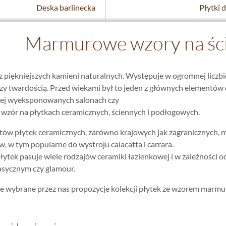
Deska barlinecka
Płytki 
Marmurowe wzory na ścia
 piękniejszych kamieni naturalnych. Występuje w ogromnej liczbie 
czy twardością. Przed wiekami był to jeden z głównych elementów 
iej wyeksponowanych salonach czy
 wzór na płytkach ceramicznych, ściennych i podłogowych.
ów płytek ceramicznych, zarówno krajowych jak zagranicznych, ma
 w tym popularne do wystroju calacatta i carrara.
łytek pasuje wiele rodzajów ceramiki łazienkowej i w zależności o
sycznym czy glamour.
cie wybrane przez nas propozycje kolekcji płytek ze wzorem marm