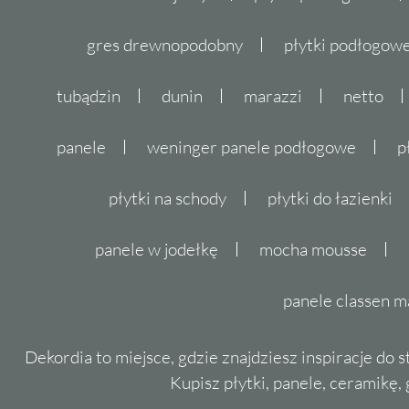
gres drewnopodobny
płytki podłogo
tubądzin
dunin
marazzi
netto
panele
weninger panele podłogowe
p
płytki na schody
płytki do łazienki
panele w jodełkę
mocha mousse
panele classen m
Dekordia to miejsce, gdzie znajdziesz inspiracje do 
Kupisz płytki, panele, ceramikę, g