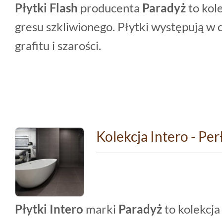
Płytki Flash
producenta
Paradyż
to kol
gresu szkliwionego. Płytki występują w od
grafitu i szarości.
Kolekcja Intero - Pe
Płytki Intero
marki
Paradyż
to kolekcj