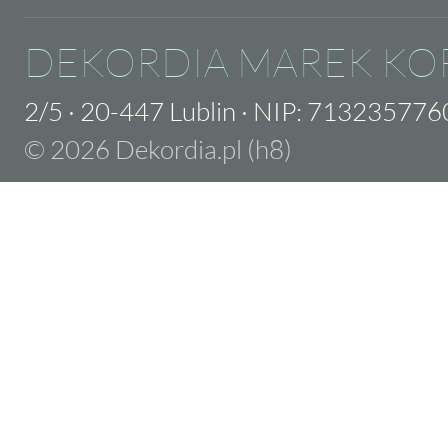
DEKORDIA MAREK KO
2/5
·
20-447 Lublin
·
NIP: 713235776
© 2026 Dekordia.pl (h8)