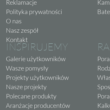
Reklamacje
Kam
Polityka prywatności
Bate
O nas
Nasz zespół
Kontakt
INSPIRUJEMY
RA
Galerie użytkowników
Pora
Wasze pomysły
Rodz
Projekty użytkowników
Właś
Nasze projekty
Spos
Polecane produkty
Pora
Aranżacje producentów
Kalk