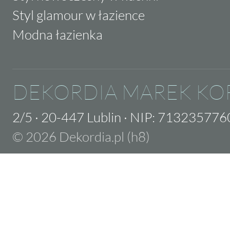
Styl glamour w łazience
Modna łazienka
DEKORDIA MAREK KO
2/5
·
20-447 Lublin
·
NIP: 713235776
© 2026 Dekordia.pl (h8)