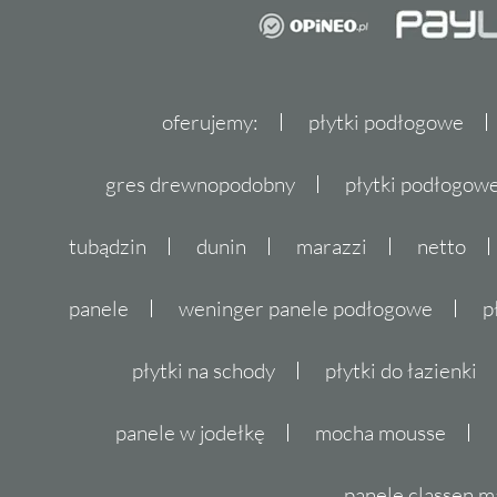
oferujemy:
płytki podłogowe
gres drewnopodobny
płytki podłogo
tubądzin
dunin
marazzi
netto
panele
weninger panele podłogowe
p
płytki na schody
płytki do łazienki
panele w jodełkę
mocha mousse
panele classen m