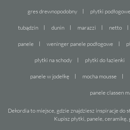
gres drewnopodobny
płytki podłogo
tubądzin
dunin
marazzi
netto
panele
weninger panele podłogowe
p
płytki na schody
płytki do łazienki
panele w jodełkę
mocha mousse
panele classen m
Dekordia to miejsce, gdzie znajdziesz inspiracje do 
Kupisz płytki, panele, ceramikę, g