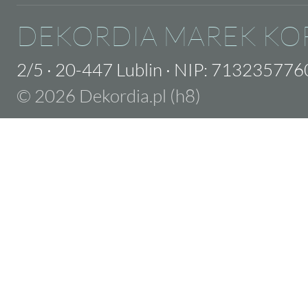
DEKORDIA MAREK KO
2/5
·
20-447 Lublin
·
NIP: 713235776
© 2026 Dekordia.pl (h8)