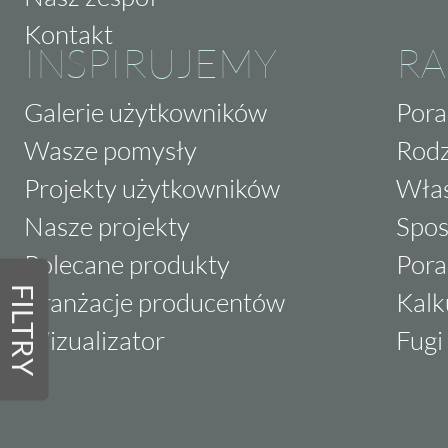
Kontakt
INSPIRUJEMY
RA
Galerie użytkowników
Pora
Wasze pomysły
Rodz
Projekty użytkowników
Właś
Nasze projekty
Spos
Polecane produkty
Pora
FILTRY
Aranżacje producentów
Kalk
Wizualizator
Fugi 