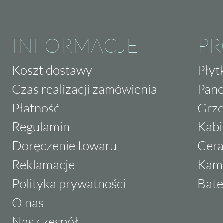
INFORMACJE
P
Koszt dostawy
Płyt
Czas realizacji zamówienia
Pane
Płatność
Grze
Regulamin
Kabi
Doręczenie towaru
Cera
Reklamacje
Kam
Polityka prywatności
Bate
O nas
Nasz zespół