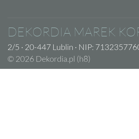
DEKORDIA MAREK KO
2/5
·
20-447 Lublin
·
NIP: 713235776
© 2026 Dekordia.pl (h8)