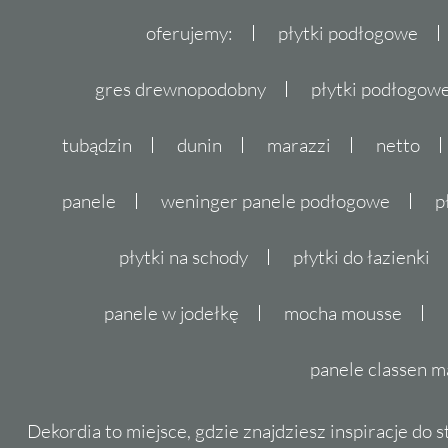
oferujemy:
płytki podłogowe
gres drewnopodobny
płytki podłogo
tubądzin
dunin
marazzi
netto
panele
weninger panele podłogowe
p
płytki na schody
płytki do łazienki
panele w jodełkę
mocha mousse
panele classen m
Dekordia to miejsce, gdzie znajdziesz inspiracje do 