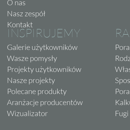
O nas
Nasz zespół
Kontakt
INSPIRUJEMY
RA
Galerie użytkowników
Pora
Wasze pomysły
Rodz
Projekty użytkowników
Właś
Nasze projekty
Spos
Polecane produkty
Pora
Aranżacje producentów
Kalk
Wizualizator
Fugi 