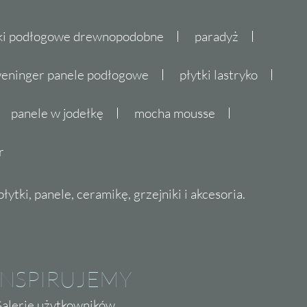
ki podłogowe drewnopodobne
paradyż
eninger panele podłogowe
płytki lastryko
panele w jodełkę
mocha mousse
r
ytki, panele, ceramikę, grzejniki i akcesoria.
INSPIRUJEMY
alerie użytkowników