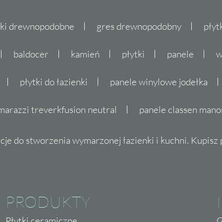
tki drewnopodobne
gres drewnopodobny
płyt
baldocer
kamień
płytki
panele
w
płytki do łazienki
panele winylowe jodełka
marazzi treverkfusion neutral
panele classen mano
cje do stworzenia wymarzonej łazienki i kuchni. Kupisz pł
PRODUKTY
Płytki ceramiczne
G