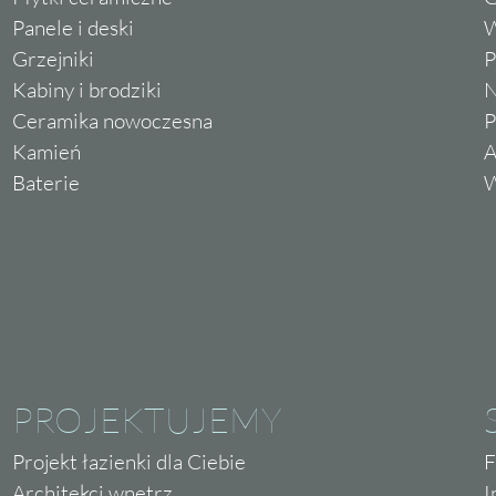
Panele i deski
W
Grzejniki
P
Kabiny i brodziki
N
Ceramika nowoczesna
P
Kamień
A
Baterie
W
PROJEKTUJEMY
Projekt łazienki dla Ciebie
F
Architekci wnętrz
I