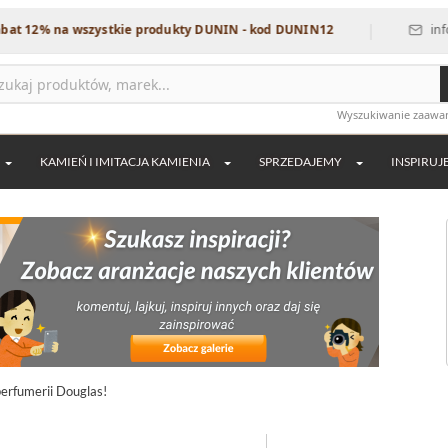
|
 12% na wszystkie produkty DUNIN - kod DUNIN12
info@de
Wyszukiwanie zaaw
KAMIEŃ I IMITACJA KAMIENIA
SPRZEDAJEMY
INSPIRUJ
perfumerii Douglas!