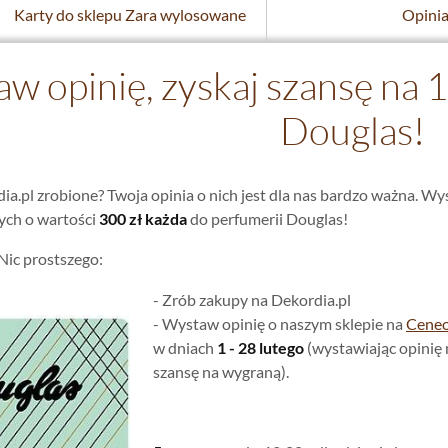
Karty do sklepu Zara wylosowane
Opinia
w opinię, zyskaj szansę na 1
Douglas!
a.pl zrobione? Twoja opinia o nich jest dla nas bardzo ważna. Wys
ych o wartości
300 zł każda
do perfumerii Douglas!
 Nic prostszego:
- Zrób zakupy na Dekordia.pl
- Wystaw opinię o naszym sklepie na
Ceneo
w dniach
1 - 28 lutego
(wystawiając opinię
szansę na wygraną).