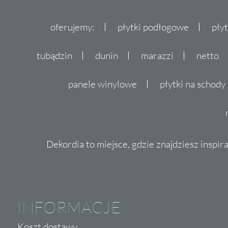
oferujemy:
płytki podłogowe
pły
tubądzin
dunin
marazzi
netto
panele winylowe
płytki na schody
Dekordia to miejsce, gdzie znajdziesz inspira
INFORMACJE
Koszt dostawy