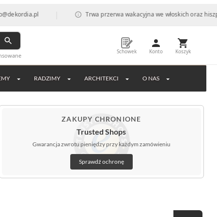
|
kordia.pl
Trwa przerwa wakacyjna we włoskich oraz hiszpańsk
Schowek
Konto
Koszyk
ansowane
EMY
RADZIMY
ARCHITEKCI
O NAS
ZAKUPY CHRONIONE
Trusted Shops
Gwarancja zwrotu pieniędzy przy każdym zamówieniu
Sprawdź ochronę