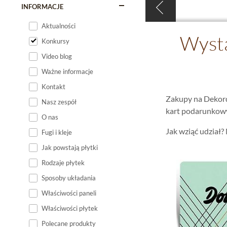
INFORMACJE
Aktualności
Wysta
Konkursy
Video blog
Ważne informacje
Kontakt
Zakupy na Dekordi
Nasz zespół
kart podarunkow
O nas
Jak wziąć udział?
Fugi i kleje
Jak powstają płytki
Rodzaje płytek
Sposoby układania
Właściwości paneli
Właściwości płytek
Polecane produkty