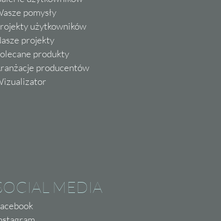
asze pomysły
rojekty użytkowników
asze projekty
olecane produkty
ranżacje producentów
izualizator
SOCIAL MEDIA
acebook
nstagram