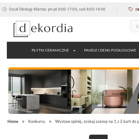
|
Dział Obsługi Klienta: pn-pt 8:00-17:00, sob 8:00-14:00
rabat
PŁYTKI CERAMICZNE
PANELE I DESKI PODŁOGOWE
Home
Konkursy
Wystaw opinię, zyskaj szansę na 1 z 2 kart do 