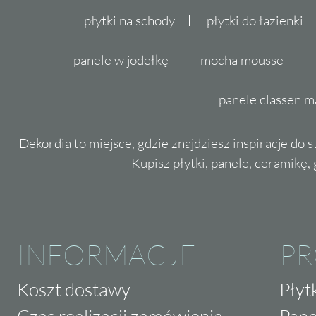
płytki na schody
płytki do łazienki
panele w jodełkę
mocha mousse
panele classen m
Dekordia to miejsce, gdzie znajdziesz inspiracje do 
Kupisz płytki, panele, ceramikę, g
INFORMACJE
P
Koszt dostawy
Płyt
Czas realizacji zamówienia
Pane