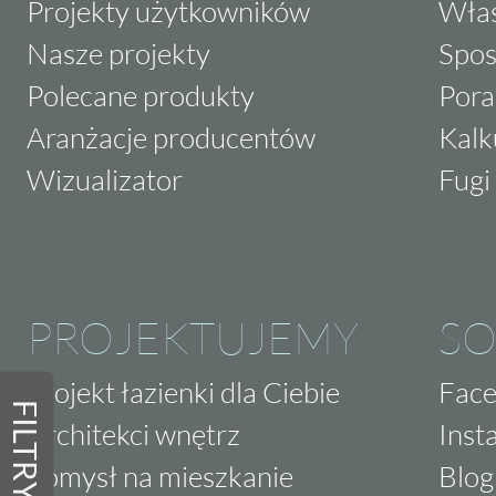
Projekty użytkowników
Właś
Nasze projekty
Spos
Polecane produkty
Pora
Aranżacje producentów
Kalk
Wizualizator
Fugi 
PROJEKTUJEMY
SO
Projekt łazienki dla Ciebie
Fac
FILTRY
Architekci wnętrz
Inst
Pomysł na mieszkanie
Blog