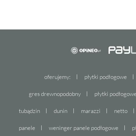
oferujemy:
płytki podłogowe
gres drewnopodobny
płytki podłogo
tubądzin
dunin
marazzi
netto
panele
weninger panele podłogowe
p