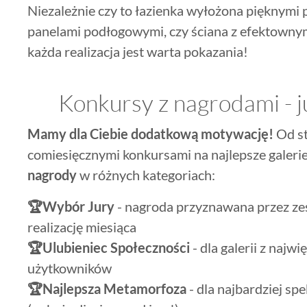
Niezależnie czy to łazienka wyłożona pięknymi p
panelami podłogowymi, czy ściana z efektowny
każda realizacja jest warta pokazania!
Konkursy z nagrodami - j
Mamy dla Ciebie dodatkową motywację!
Od st
comiesięcznymi konkursami na najlepsze galeri
nagrody
w różnych kategoriach:
🏆Wybór Jury
- nagroda przyznawana przez ze
realizację miesiąca
🏆Ulubieniec Społeczności
- dla galerii z najw
użytkowników
🏆Najlepsza Metamorfoza
- dla najbardziej sp