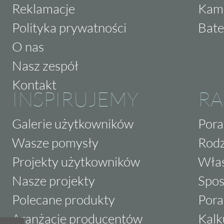
Reklamacje
Kam
Polityka prywatności
Bate
O nas
Nasz zespół
Kontakt
INSPIRUJEMY
RA
Galerie użytkowników
Pora
Wasze pomysły
Rodz
Projekty użytkowników
Właś
Nasze projekty
Spos
Polecane produkty
Pora
Aranżacje producentów
Kalk