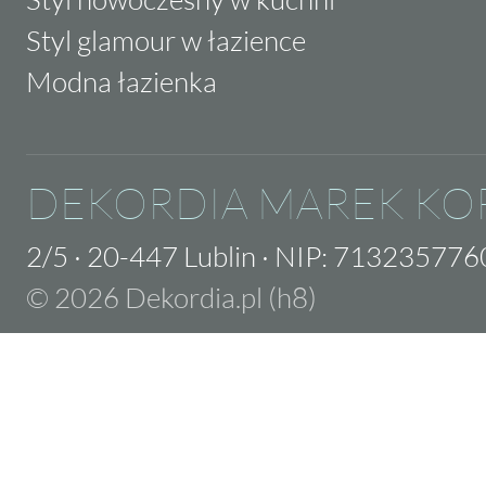
Styl glamour w łazience
Modna łazienka
DEKORDIA MAREK KO
2/5
·
20-447 Lublin
·
NIP: 713235776
© 2026 Dekordia.pl (h8)