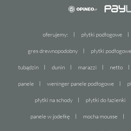
oferujemy:
płytki podłogowe
gres drewnopodobny
płytki podłogo
tubądzin
dunin
marazzi
netto
panele
weninger panele podłogowe
p
płytki na schody
płytki do łazienki
panele w jodełkę
mocha mousse