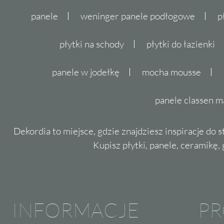
panele
weninger panele podłogowe
p
płytki na schody
płytki do łazienki
panele w jodełkę
mocha mousse
panele classen m
Dekordia to miejsce, gdzie znajdziesz inspiracje do 
Kupisz płytki, panele, ceramikę, g
INFORMACJE
P