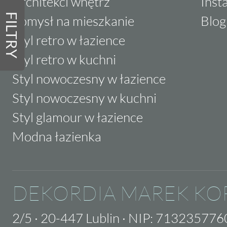
Architekci wnętrz
Inst
FILTRY
Pomysł na mieszkanie
Blog
Styl retro w łazience
Styl retro w kuchni
Styl nowoczesny w łazience
Styl nowoczesny w kuchni
Styl glamour w łazience
Modna łazienka
DEKORDIA MAREK KO
2/5
·
20-447 Lublin
·
NIP: 713235776