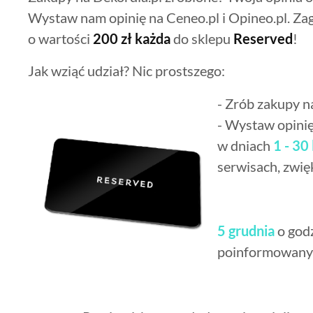
Wystaw nam opinię na Ceneo.pl i Opineo.pl. Zag
o wartości
200 zł każda
do sklepu
Reserved
!
Jak wziąć udział? Nic prostszego:
- Zrób zakupy n
- Wystaw opinię
w dniach
1 - 30
serwisach, zwię
5 grudnia
o god
poinformowany t