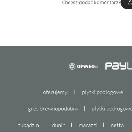
Chcesz dodać komentarz?
oferujemy:
płytki podłogowe
gres drewnopodobny
płytki podłogo
tubądzin
dunin
marazzi
netto