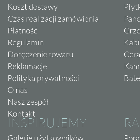
Koszt dostawy
Płyt
Czas realizacji zamówienia
Pane
Płatność
Grze
Regulamin
Kabi
Doręczenie towaru
Cera
Reklamacje
Kam
Polityka prywatności
Bate
O nas
Nasz zespół
Kontakt
INSPIRUJEMY
RA
Galerie użytkowników
Pora