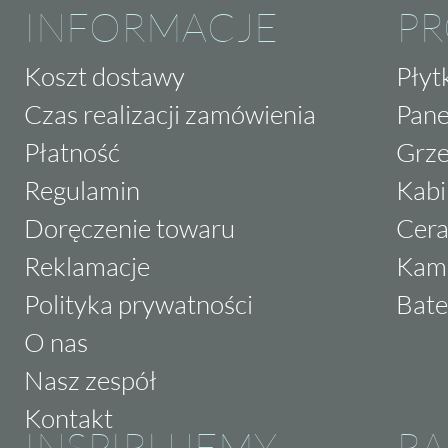
INFORMACJE
P
Koszt dostawy
Płyt
Czas realizacji zamówienia
Pane
Płatność
Grze
Regulamin
Kabi
Doręczenie towaru
Cera
Reklamacje
Kam
Polityka prywatności
Bate
O nas
Nasz zespół
Kontakt
INSPIRUJEMY
RA