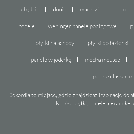
tubądzin
dunin
marazzi
netto
panele
weninger panele podłogowe
p
płytki na schody
płytki do łazienki
panele w jodełkę
mocha mousse
panele classen m
Dekordia to miejsce, gdzie znajdziesz inspiracje do 
Kupisz płytki, panele, ceramikę, g