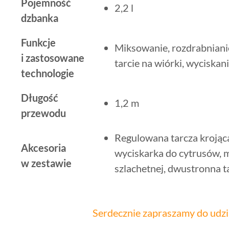
Pojemność
2,2 l
dzbanka
Funkcje
Miksowanie, rozdrabnianie 
i zastosowane
tarcie na wiórki, wyciskan
technologie
Długość
1,2 m
przewodu
Regulowana tarcza krojąc
Akcesoria
wyciskarka do cytrusów, m
w zestawie
szlachetnej, dwustronna t
Serdecznie zapraszamy do udzi