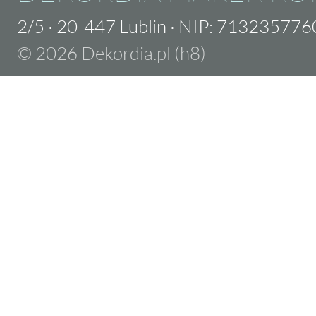
2/5
·
20-447 Lublin
·
NIP: 713235776
© 2026 Dekordia.pl (h8)