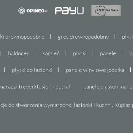
tki drewnopodobne
gres drewnopodobny
płyt
baldocer
kamień
płytki
panele
w
płytki do łazienki
panele winylowe jodełka
marazzi treverkfusion neutral
panele classen mano
cje do stworzenia wymarzonej łazienki i kuchni. Kupisz pł