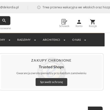
|
ordia.pl
Trwa przerwa wakacyjna we włoskich oraz hiszpański
Schowek
Konto
Koszyk
ansowane
EMY
RADZIMY
ARCHITEKCI
O NAS
ZAKUPY CHRONIONE
Trusted Shops
Gwarancja zwrotu pieniędzy przy każdym zamówieniu
Sprawdź ochronę