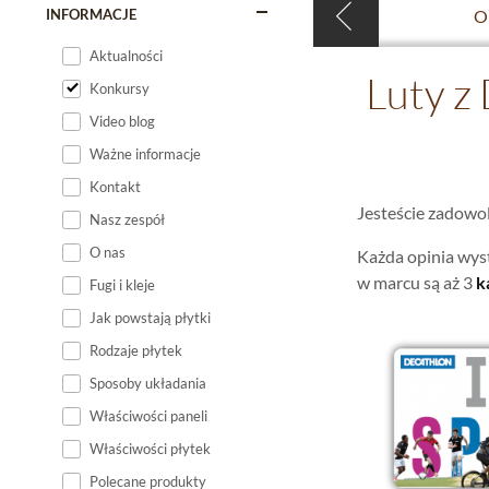
INFORMACJE
Op
Aktualności
Luty z 
Konkursy
Video blog
Ważne informacje
Kontakt
Jesteście zadowol
Nasz zespół
O nas
Każda opinia wyst
w marcu są aż 3
k
Fugi i kleje
Jak powstają płytki
Rodzaje płytek
Sposoby układania
Właściwości paneli
Właściwości płytek
Polecane produkty