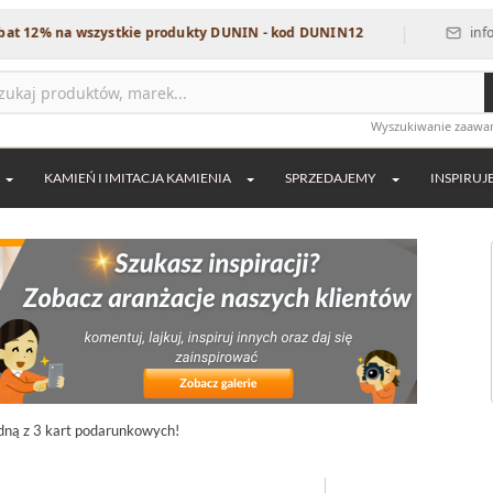
|
12% na wszystkie produkty DUNIN - kod DUNIN12
info@dek
Wyszukiwanie zaaw
KAMIEŃ I IMITACJA KAMIENIA
SPRZEDAJEMY
INSPIRUJ
edną z 3 kart podarunkowych!