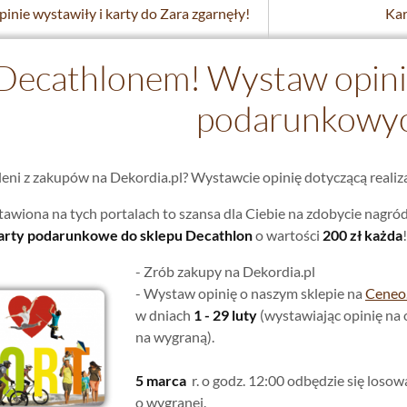
inie wystawiły i karty do Zara zgarnęły!
Kar
Decathlonem! Wystaw opinię 
podarunkowy
eni z zakupów na Dekordia.pl? Wystawcie opinię dotyczącą realiza
awiona na tych portalach to szansa dla Ciebie na zdobycie nagród
arty podarunkowe do sklepu Decathlon
o wartości
200 zł każda
!
- Zrób zakupy na Dekordia.pl
- Wystaw opinię o naszym sklepie na
Ceneo.
w dniach
1 - 29 luty
(wystawiając opinię na
na wygraną).
5 marca
r. o godz. 12:00 odbędzie się loso
o wygranej.