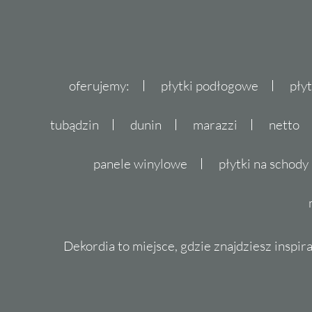
oferujemy:
płytki podłogowe
pły
tubądzin
dunin
marazzi
netto
panele winylowe
płytki na schody
Dekordia to miejsce, gdzie znajdziesz inspira