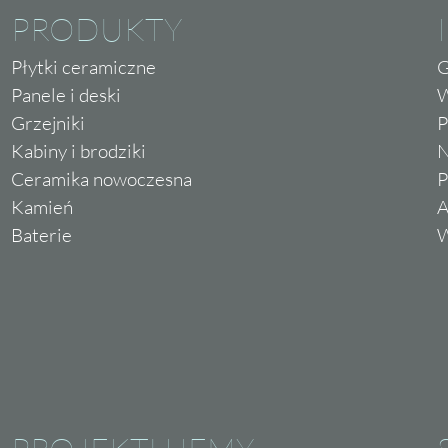
PRODUKTY
Płytki ceramiczne
G
Panele i deski
W
Grzejniki
P
Kabiny i brodziki
N
Ceramika nowoczesna
P
Kamień
A
Baterie
W