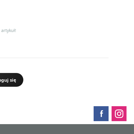
artykuł!
oguj się