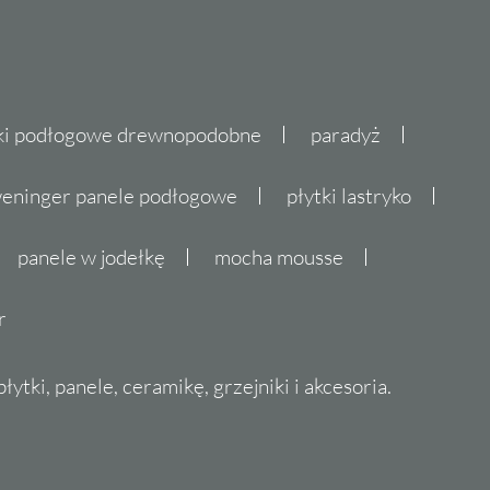
ki podłogowe drewnopodobne
paradyż
eninger panele podłogowe
płytki lastryko
panele w jodełkę
mocha mousse
r
ytki, panele, ceramikę, grzejniki i akcesoria.