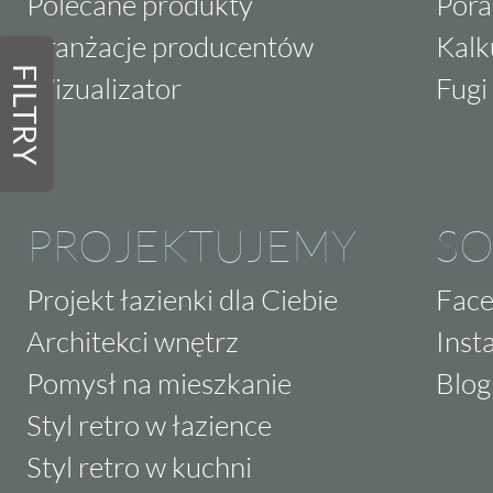
Polecane produkty
Pora
Aranżacje producentów
Kalk
FILTRY
Wizualizator
Fugi 
PROJEKTUJEMY
SO
Projekt łazienki dla Ciebie
Fac
Architekci wnętrz
Inst
Pomysł na mieszkanie
Blog
Styl retro w łazience
Styl retro w kuchni