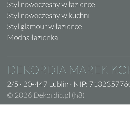
Styl nowoczesny w łazience
Styl nowoczesny w kuchni
Styl glamour w łazience
Modna łazienka
DEKORDIA MAREK KO
2/5
·
20-447 Lublin
·
NIP: 713235776
© 2026 Dekordia.pl (h8)