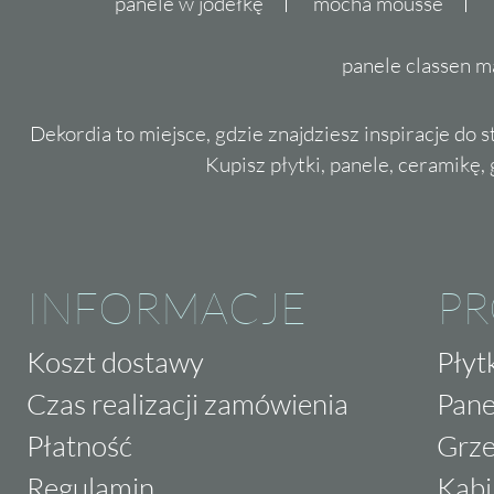
panele w jodełkę
mocha mousse
panele classen m
Dekordia to miejsce, gdzie znajdziesz inspiracje do 
Kupisz płytki, panele, ceramikę, g
INFORMACJE
P
Koszt dostawy
Płyt
Czas realizacji zamówienia
Pane
Płatność
Grze
Regulamin
Kabi