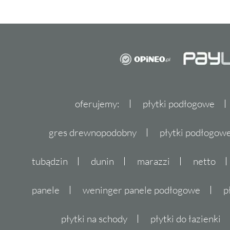
oferujemy:
płytki podłogowe
gres drewnopodobny
płytki podłogo
tubądzin
dunin
marazzi
netto
panele
weninger panele podłogowe
p
płytki na schody
płytki do łazienki