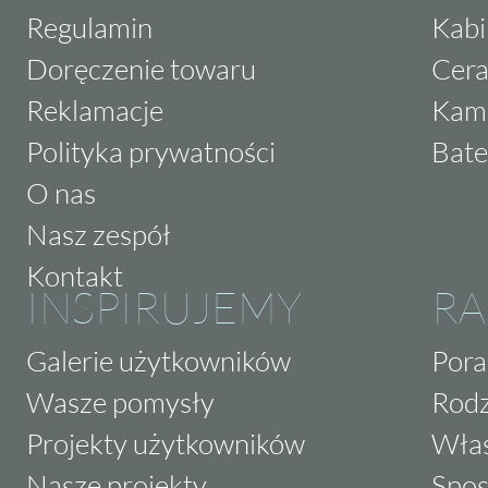
Regulamin
Kabi
Doręczenie towaru
Cera
Reklamacje
Kam
Polityka prywatności
Bate
O nas
Nasz zespół
Kontakt
INSPIRUJEMY
RA
Galerie użytkowników
Pora
Wasze pomysły
Rodz
Projekty użytkowników
Właś
Nasze projekty
Spos