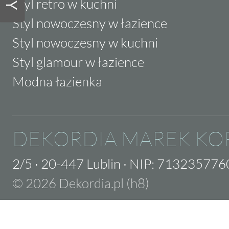
Styl retro w kuchni
Styl nowoczesny w łazience
Styl nowoczesny w kuchni
Styl glamour w łazience
Modna łazienka
DEKORDIA MAREK KO
2/5
·
20-447 Lublin
·
NIP: 713235776
© 2026 Dekordia.pl (h8)