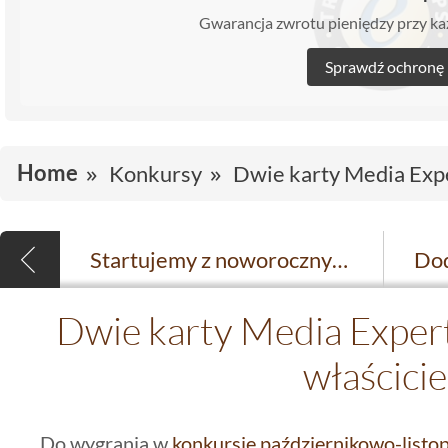
Gwarancja zwrotu pieniędzy przy 
Sprawdź ochronę
Home
Konkursy
Dwie karty Media Expe
Startujemy z noworocznym konkursem!
Dwie karty Media Expert
właścicie
Do wygrania w
konkursie październikowo-list