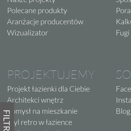
Polecane produkty
Pora
Aranżacje producentów
Kalk
Wizualizator
Fugi 
PROJEKTUJEMY
SO
Projekt łazienki dla Ciebie
Fac
Architekci wnętrz
Inst
Pomysł na mieszkanie
Blog
FILTRY
Styl retro w łazience