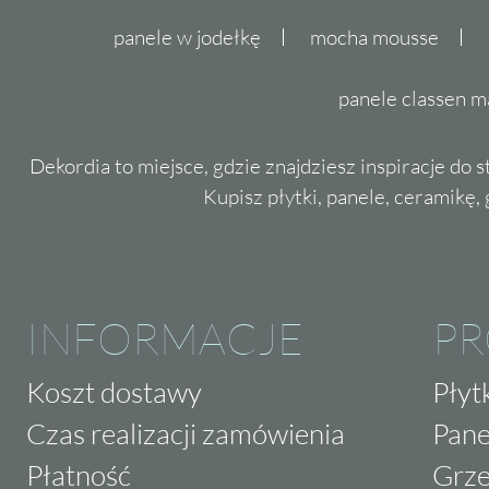
panele w jodełkę
mocha mousse
panele classen m
Dekordia to miejsce, gdzie znajdziesz inspiracje do 
Kupisz płytki, panele, ceramikę, g
INFORMACJE
P
Koszt dostawy
Płyt
Czas realizacji zamówienia
Pane
Płatność
Grze