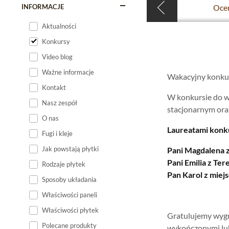
INFORMACJE
Oceń
Aktualności
Konkursy
Video blog
Ważne informacje
Wakacyjny konkur
Kontakt
W konkursie do w
Nasz zespół
stacjonarnym oraz
O nas
Laureatami konku
Fugi i kleje
Jak powstają płytki
Pani Magdalena
Pani Emilia z Ter
Rodzaje płytek
Pan Karol z miej
Sposoby układania
Właściwości paneli
Właściwości płytek
Gratulujemy wygr
Polecane produkty
wykończonymi lu