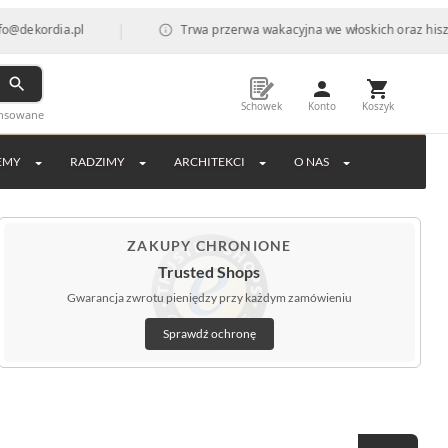
|
kordia.pl
Trwa przerwa wakacyjna we włoskich oraz hiszpańs
Schowek
Konto
Koszyk
ansowane
EMY
RADZIMY
ARCHITEKCI
O NAS
ZAKUPY CHRONIONE
Trusted Shops
Gwarancja zwrotu pieniędzy przy każdym zamówieniu
Sprawdź ochronę