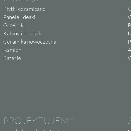
Płytki ceramiczne
G
Panele i deski
W
Grzejniki
P
Kabiny i brodziki
N
Ceramika nowoczesna
P
Kamień
A
Baterie
W
PROJEKTUJEMY