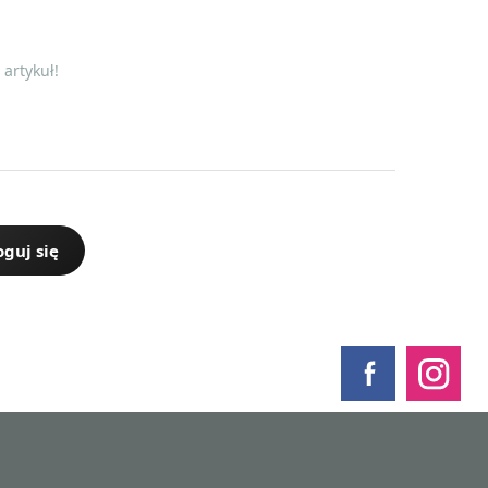
artykuł!
oguj się