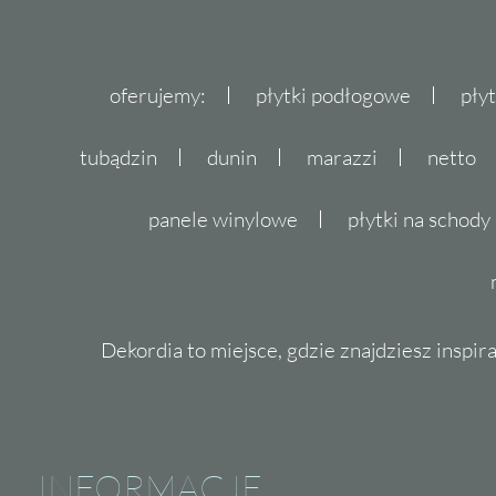
oferujemy:
płytki podłogowe
pły
tubądzin
dunin
marazzi
netto
panele winylowe
płytki na schody
Dekordia to miejsce, gdzie znajdziesz inspira
INFORMACJE