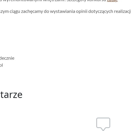
szym ciągu zachęcamy do wystawiania opinii dotyczących realizac
decznie
pl
tarze