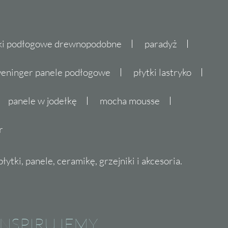
ki podłogowe drewnopodobne
paradyż
eninger panele podłogowe
płytki lastryko
panele w jodełkę
mocha mousse
r
ytki, panele, ceramikę, grzejniki i akcesoria.
INSPIRUJEMY