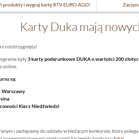
 produkty i wygraj kartę RTV EURO AGD!
Zaczyna
Karty Duka mają nowych 
s rozstrzygnięty!
ygrania były
3 karty podarunkowe DUKA o wartości 200 złotyc
 online.
rsu są:
 z Warszawy
esina
scowości Kierz Niedźwiedzi
anym i zachęcamy do udziału w bieżącym konkursie, który poleg
b wyremontowanymi wnętrzami! Szczegóły konkursu
tutaj.