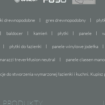
tki drewnopodobne
gres drewnopodobny
płyt
baldocer
kamień
płytki
panele
w
płytki do łazienki
panele winylowe jodełka
marazzi treverkfusion neutral
panele classen mano
cje do stworzenia wymarzonej łazienki i kuchni. Kupisz pł
PRODUKTY