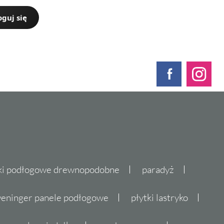
oguj się
ki podłogowe drewnopodobne
paradyż
eninger panele podłogowe
płytki lastryko