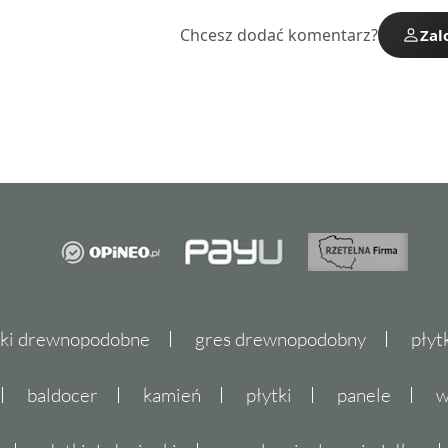
Chcesz dodać komentarz?
Zal
tki drewnopodobne
gres drewnopodobny
płyt
baldocer
kamień
płytki
panele
w