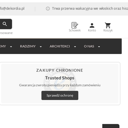
|
ekordia.pl
Trwa przerwa wakacyjna we włoskich oraz hiszpańs
Schowek
Konto
Koszyk
ansowane
EMY
RADZIMY
ARCHITEKCI
O NAS
ZAKUPY CHRONIONE
Trusted Shops
Gwarancja zwrotu pieniędzy przy każdym zamówieniu
Sprawdź ochronę