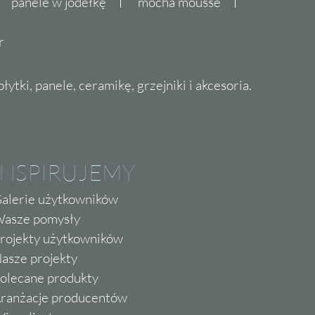
panele w jodełkę
mocha mousse
r
ytki, panele, ceramikę, grzejniki i akcesoria.
INSPIRUJEMY
alerie użytkowników
asze pomysły
rojekty użytkowników
asze projekty
olecane produkty
ranżacje producentów