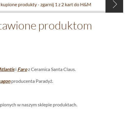
kupione produkty - zgarnij 1 z 2 kart do H&M
stawione produktom
Atlantis
i
Faro
z Ceramica Santa Claus.
sagon
producenta Paradyż.
upionych w naszym sklepie produktach.