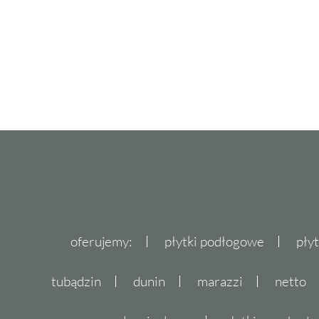
oferujemy:
płytki podłogowe
pły
tubądzin
dunin
marazzi
netto