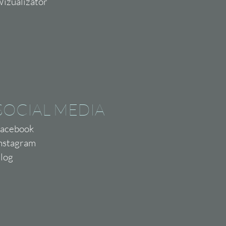
izualizator
SOCIAL MEDIA
acebook
nstagram
log