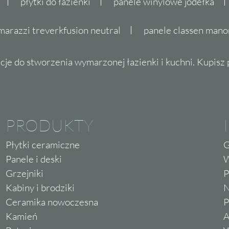
płytki do łazienki
panele winylowe jodełka
marazzi treverkfusion neutral
panele classen mano
cje do stworzenia wymarzonej łazienki i kuchni. Kupisz pł
PRODUKTY
Płytki ceramiczne
G
Panele i deski
W
Grzejniki
P
Kabiny i brodziki
N
Ceramika nowoczesna
P
Kamień
A