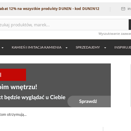
|
 12% na wszystkie produkty DUNIN - kod DUNIN12
info@d
Wyszukiwanie zaaw
KAMIEŃ I IMITACJA KAMIENIA
SPRZEDAJEMY
INSPIRUJ
om otrzymują...