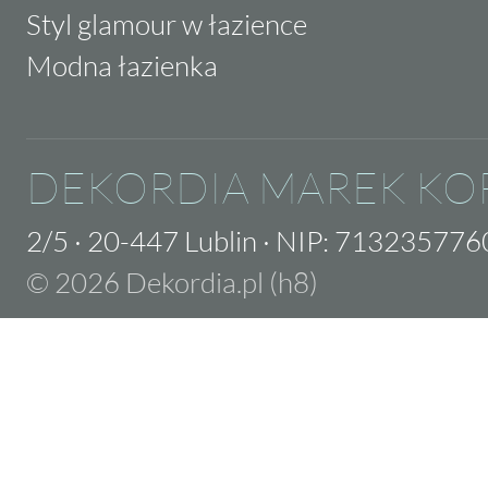
Styl glamour w łazience
Modna łazienka
DEKORDIA MAREK KO
2/5
·
20-447 Lublin
·
NIP: 713235776
© 2026 Dekordia.pl (h8)