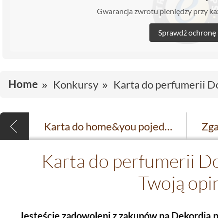
Gwarancja zwrotu pieniędzy przy 
Sprawdź ochronę
Home
Konkursy
Karta do perfumerii D
Karta do home&you pojedzie do Dręszewa
Karta do perfumerii D
Twoją opi
Jesteście zadowoleni z zakupów na Dekordia.