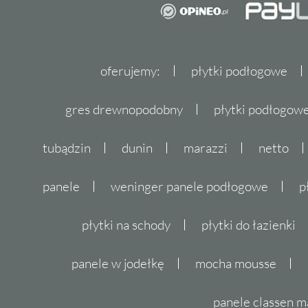
oferujemy:
płytki podłogowe
gres drewnopodobny
płytki podłogo
tubądzin
dunin
marazzi
netto
panele
weninger panele podłogowe
p
płytki na schody
płytki do łazienki
panele w jodełkę
mocha mousse
panele classen m