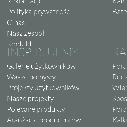
Reklamacje
Kam
Polityka prywatności
Bate
O nas
Nasz zespół
Kontakt
INSPIRUJEMY
RA
Galerie użytkowników
Pora
Wasze pomysły
Rodz
Projekty użytkowników
Właś
Nasze projekty
Spos
Polecane produkty
Pora
Aranżacje producentów
Kalk