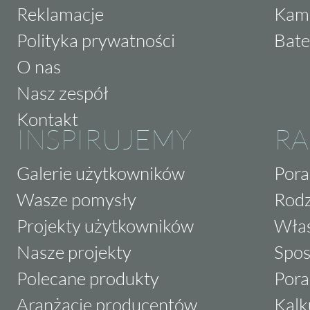
Reklamacje
Kam
Polityka prywatności
Bate
O nas
Nasz zespół
Kontakt
INSPIRUJEMY
RA
Galerie użytkowników
Pora
Wasze pomysły
Rodz
Projekty użytkowników
Właś
Nasze projekty
Spos
Polecane produkty
Pora
Aranżacje producentów
Kalk