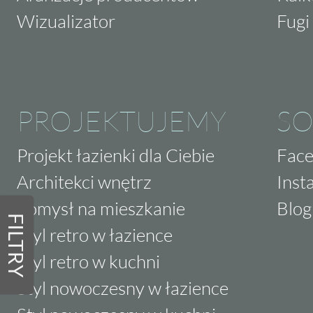
Wizualizator
Fugi 
PROJEKTUJEMY
SO
Projekt łazienki dla Ciebie
Fac
Architekci wnętrz
Inst
Pomysł na mieszkanie
Blog
FILTRY
Styl retro w łazience
Styl retro w kuchni
Styl nowoczesny w łazience