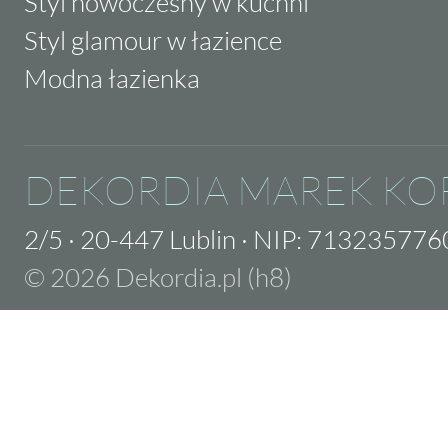
Styl nowoczesny w kuchni
Styl glamour w łazience
Modna łazienka
DEKORDIA MAREK KO
2/5
·
20-447 Lublin
·
NIP: 713235776
© 2026 Dekordia.pl (h8)