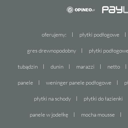
oferujemy:
płytki podłogowe
gres drewnopodobny
płytki podłogo
tubądzin
dunin
marazzi
netto
panele
weninger panele podłogowe
p
płytki na schody
płytki do łazienki
panele w jodełkę
mocha mousse