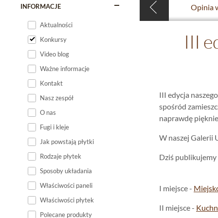
INFORMACJE
Opinia 
Aktualności
III 
Konkursy
Video blog
Ważne informacje
Kontakt
III edycja naszeg
Nasz zespół
spośród zamieszcz
O nas
naprawdę pięknie
Fugi i kleje
W naszej Galerii 
Jak powstają płytki
Rodzaje płytek
Dziś publikujemy 
Sposoby układania
Właściwości paneli
I miejsce -
Miejsk
Właściwości płytek
II miejsce -
Kuchn
Polecane produkty