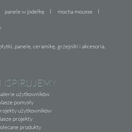
panele w jodełkę
mocha mousse
r
ytki, panele, ceramikę, grzejniki i akcesoria.
INSPIRUJEMY
alerie użytkowników
asze pomysły
rojekty użytkowników
asze projekty
olecane produkty