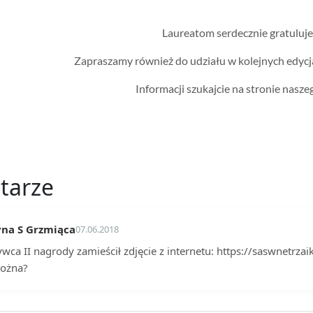
Laureatom serdecznie gratuluj
Zapraszamy również do udziału w kolejnych edycj
Informacji szukajcie na stronie nasze
tarze
yna S Grzmiąca
07.06.2018
wca II nagrody zamieścił zdjęcie z internetu: https://saswnetrzaik
ożna?