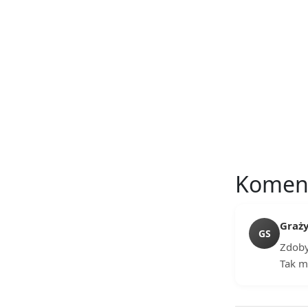
Komen
Graż
GS
Zdoby
Tak m