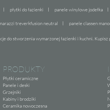
płytki do łazienki
panele winylowe jodełka
marazzi treverkfusion neutral
panele classen mano
cje do stworzenia wymarzonej łazienki i kuchni. Kupisz pł
PRODUKTY
Płytki ceramiczne
G
Panele i deski
W
Grzejniki
P
Kabiny i brodziki
N
Ceramika nowoczesna
P