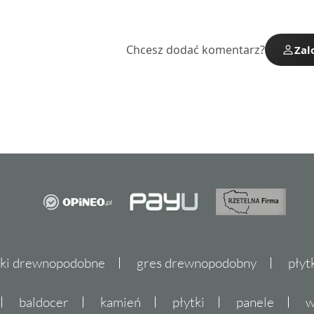
Chcesz dodać komentarz?
Zal
tki drewnopodobne
gres drewnopodobny
płyt
baldocer
kamień
płytki
panele
w