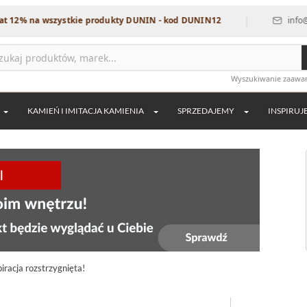
|
na wszystkie produkty DUNIN - kod DUNIN12
info@dekordia
Wyszukiwanie zaaw
KAMIEŃ I IMITACJA KAMIENIA
SPRZEDAJEMY
INSPIRUJ
iracja rozstrzygnięta!