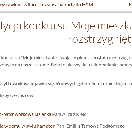
wystawiona w lipcu to szansa na kartę do H&M
K
edycja konkursu Moje mieszka
rozstrzygnięt
o konkursu "Moje mieszkanie, Twoja inspiracja" została rozstrzygni
onych na naszej stronie. Było to niezwykle trudne zadanie, ponie
.
Użytkowników pojawiło się 36 nowych galerii. Serdecznie dziękuje
listę zwycięzców:
o-patchworkowa łazienka
Pani Alicji z Kielc
ia w domu w stylu hampton
Pani Emilii z Tarnowa Podgórnego