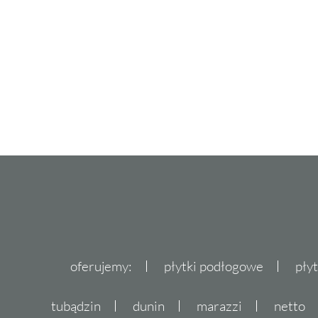
oferujemy:
płytki podłogowe
pły
tubądzin
dunin
marazzi
netto