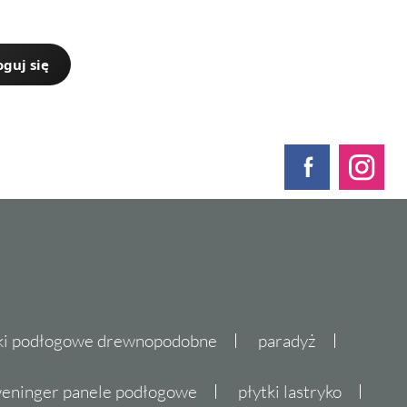
oguj się
ki podłogowe drewnopodobne
paradyż
eninger panele podłogowe
płytki lastryko