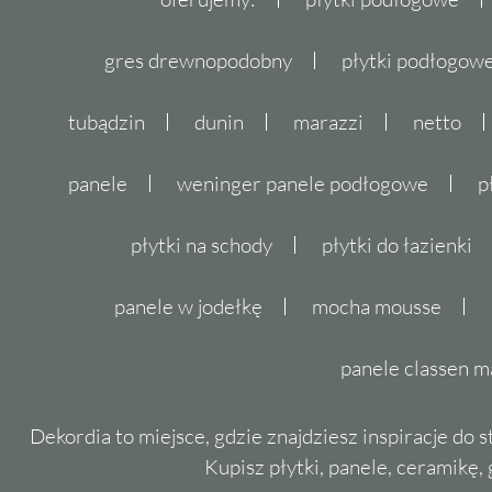
gres drewnopodobny
płytki podłogo
tubądzin
dunin
marazzi
netto
panele
weninger panele podłogowe
p
płytki na schody
płytki do łazienki
panele w jodełkę
mocha mousse
panele classen m
Dekordia to miejsce, gdzie znajdziesz inspiracje do 
Kupisz płytki, panele, ceramikę, g