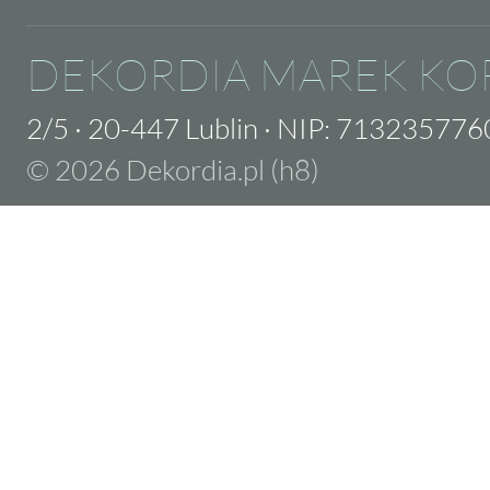
DEKORDIA MAREK KO
2/5
·
20-447 Lublin
·
NIP: 713235776
© 2026 Dekordia.pl (h8)