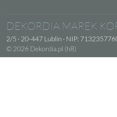
DEKORDIA MAREK KO
2/5
·
20-447 Lublin
·
NIP: 713235776
© 2026 Dekordia.pl (h8)