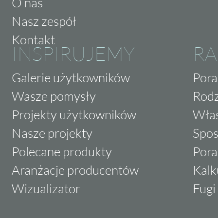
O nas
Nasz zespół
Kontakt
INSPIRUJEMY
RA
Galerie użytkowników
Pora
Wasze pomysły
Rodz
Projekty użytkowników
Właś
Nasze projekty
Spos
Polecane produkty
Pora
Aranżacje producentów
Kalk
Wizualizator
Fugi 