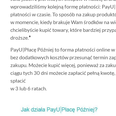
wprowadziliśmy kolejną formę płatności: PayU|P
płatności w czasie. To sposób na zakup produk
w momencie, kiedy brakuje Wam środków na wię
chcielibyście kupić towary, które bardziej przy
droższe.
*
PayU|Płacę Później to forma płatności online w
bez dodatkowych kosztów przesunąć termin zapł
zakupu. Możecie kupić więcej, ponieważ za zakup
ciągu tych 30 dni możecie zapłacić pełną kwotę, a 
spłacić
w 3 lub 6 ratach.