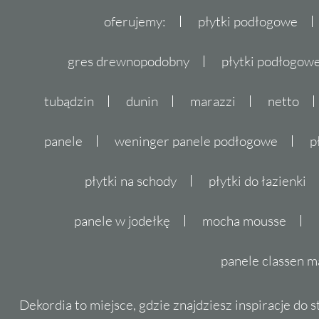
oferujemy:
płytki podłogowe
gres drewnopodobny
płytki podłogo
tubądzin
dunin
marazzi
netto
panele
weninger panele podłogowe
p
płytki na schody
płytki do łazienki
panele w jodełkę
mocha mousse
panele classen m
Dekordia to miejsce, gdzie znajdziesz inspiracje do 