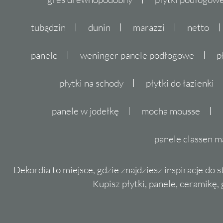
tubądzin
dunin
marazzi
netto
panele
weninger panele podłogowe
p
płytki na schody
płytki do łazienki
panele w jodełkę
mocha mousse
panele classen m
Dekordia to miejsce, gdzie znajdziesz inspiracje do 
Kupisz płytki, panele, ceramikę, g