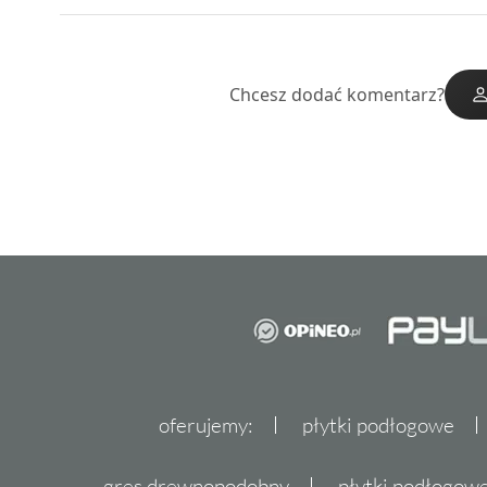
Chcesz dodać komentarz?
oferujemy:
płytki podłogowe
gres drewnopodobny
płytki podłogo