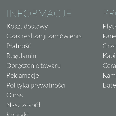
INFORMACJE
P
Koszt dostawy
Płyt
Czas realizacji zamówienia
Pane
Płatność
Grze
Regulamin
Kabi
Doręczenie towaru
Cera
Reklamacje
Kam
Polityka prywatności
Bate
O nas
Nasz zespół
Kontakt