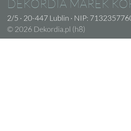
DEKORDIA MAREK KO
2/5
·
20-447 Lublin
·
NIP: 713235776
© 2026 Dekordia.pl (h8)