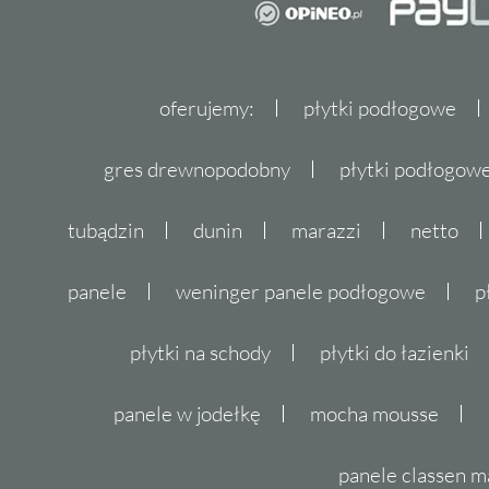
oferujemy:
płytki podłogowe
gres drewnopodobny
płytki podłogo
tubądzin
dunin
marazzi
netto
panele
weninger panele podłogowe
p
płytki na schody
płytki do łazienki
panele w jodełkę
mocha mousse
panele classen m